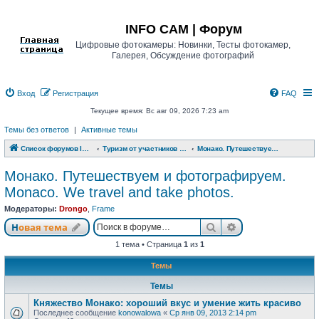
Регистрация
INFO CAM | Форум
Цифровые фотокамеры: Новинки, Тесты фотокамер,
Галерея, Обсуждение фотографий
Вход
Р
е
г
и
с
т
р
а
ц
и
я
FAQ
Текущее время: Вс авг 09, 2026 7:23 am
Темы без ответов
|
Активные темы
Список форумов INFO CAM | Форум
Туризм от участников www.info-cam.ru
Монако. Путешествуем и фотографируем. Monaco. We travel and take photos.
Монако. Путешествуем и фотографируем.
Monaco. We travel and take photos.
Модераторы:
Drongo
,
Frame
Новая тема
Поиск
Расширенный п
Н
о
в
а
я
т
е
м
а
1 тема • Страница
1
из
1
Темы
Темы
Княжество Монако: хороший вкус и умение жить красиво
Последнее сообщение
konowalowa
«
Ср янв 09, 2013 2:14 pm