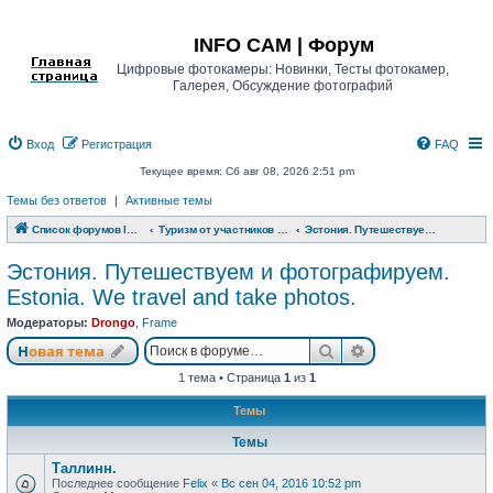
Регистрация
INFO CAM | Форум
Цифровые фотокамеры: Новинки, Тесты фотокамер,
Галерея, Обсуждение фотографий
Вход
Р
е
г
и
с
т
р
а
ц
и
я
FAQ
Текущее время: Сб авг 08, 2026 2:51 pm
Темы без ответов
|
Активные темы
Список форумов INFO CAM | Форум
Туризм от участников www.info-cam.ru
Эстония. Путешествуем и фотографируем. Estonia. We travel and take photos.
Эстония. Путешествуем и фотографируем.
Estonia. We travel and take photos.
Модераторы:
Drongo
,
Frame
Новая тема
Поиск
Расширенный п
Н
о
в
а
я
т
е
м
а
1 тема • Страница
1
из
1
Темы
Темы
Таллинн.
Последнее сообщение
Felix
«
Вс сен 04, 2016 10:52 pm