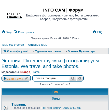
Регистрация
INFO CAM | Форум
Цифровые фотокамеры: Новинки, Тесты фотокамер,
Галерея, Обсуждение фотографий
Вход
Р
е
г
и
с
т
р
а
ц
и
я
FAQ
Текущее время: Пт авг 07, 2026 2:15 am
Темы без ответов
|
Активные темы
Список форумов INFO CAM | Форум
Туризм от участников www.info-cam.ru
Эстония. Путешествуем и фотографируем. Estonia. We travel and take photos.
Эстония. Путешествуем и фотографируем.
Estonia. We travel and take photos.
Модераторы:
Drongo
,
Frame
Новая тема
Поиск
Расширенный п
Н
о
в
а
я
т
е
м
а
1 тема • Страница
1
из
1
Темы
Темы
Таллинн.
Последнее сообщение
Felix
«
Вс сен 04, 2016 10:52 pm