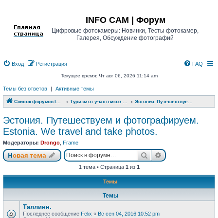
Регистрация
INFO CAM | Форум
Цифровые фотокамеры: Новинки, Тесты фотокамер,
Галерея, Обсуждение фотографий
Вход
Р
е
г
и
с
т
р
а
ц
и
я
FAQ
Текущее время: Чт авг 06, 2026 11:14 am
Темы без ответов
|
Активные темы
Список форумов INFO CAM | Форум
Туризм от участников www.info-cam.ru
Эстония. Путешествуем и фотографируем. Estonia. We travel and take photos.
Эстония. Путешествуем и фотографируем.
Estonia. We travel and take photos.
Модераторы:
Drongo
,
Frame
Новая тема
Поиск
Расширенный п
Н
о
в
а
я
т
е
м
а
1 тема • Страница
1
из
1
Темы
Темы
Таллинн.
Последнее сообщение
Felix
«
Вс сен 04, 2016 10:52 pm