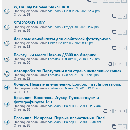
1
22
23
24
25
…
W, HA, My beloved SMYSLIK!!!
Последнее сообщение
VicColon
«
Сб янв 24, 2026 5:54 pm
Ответы:
15
1
2
SEA2025ND. HNY.
Последнее сообщение
VicColon
«
Вт дек 30, 2025 1:32 pm
Ответы:
15
1
2
Дешёвые авиабилеты для любителей фототуризма
Последнее сообщение
Felix
«
Вс ноя 05, 2023 8:43 pm
Ответы:
21
1
2
Покатушки моего Никона Д5300 по Америке.
Последнее сообщение
Lemotek
«
Вт окт 15, 2019 11:55 am
Ответы:
30
1
2
3
Автопробег по Португалии или страна шепелявых кошек.
Последнее сообщение
Lemotek
«
Сб авг 24, 2019 9:05 pm
Ответы:
12
Лондон. Первые впечатления. London. First Impressions.
Последнее сообщение
chakass
«
Вт янв 13, 2015 12:13 am
Ответы:
5
Бразилия. Водопады Игуасу. Путешествуем и
фотографируем. Igu
Последнее сообщение
VicColon
«
Вс янв 19, 2014 11:17 am
Ответы:
55
1
2
3
4
Бразилия. Их нравы. Первые впечатления. Brasil.
Последнее сообщение
VicColon
«
Вс апр 15, 2018 10:38 am
Ответы:
28
1
2