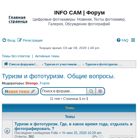
Регистрация
INFO CAM | Форум
Цифровые фотокамеры: Новинки, Тесты фотокамер,
Галерея, Обсуждение фотографий
Вход
Р
е
г
и
с
т
р
а
ц
и
я
FAQ
Текущее время: Сб авг 08, 2026 1:49 pm
Темы без ответов
|
Активные темы
Список форумов INFO CAM | Форум
Туризм от участников www.info-cam.ru
Туризм и фототуризм. Общие вопросы.
Туризм и фототуризм. Общие вопросы.
Модераторы:
Drongo
,
Frame
Новая тема
Поиск
Расширенный п
Н
о
в
а
я
т
е
м
а
11 тем • Страница
1
из
1
Темы
Темы
Туризм и фототуризм. Где, в какое время года, отдыхать и
фотографировать ?
Последнее сообщение
Felix
«
Чт июн 25, 2026 10:28 am
Ответы:
362