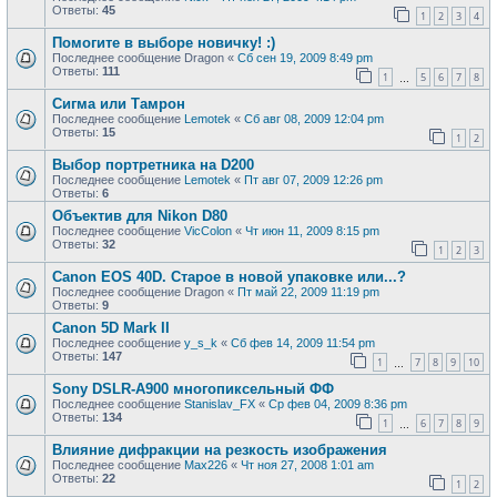
Ответы:
45
1
2
3
4
Помогите в выборе новичку! :)
Последнее сообщение
Dragon
«
Сб сен 19, 2009 8:49 pm
Ответы:
111
1
5
6
7
8
…
Сигма или Тамрон
Последнее сообщение
Lemotek
«
Сб авг 08, 2009 12:04 pm
Ответы:
15
1
2
Выбор портретника на D200
Последнее сообщение
Lemotek
«
Пт авг 07, 2009 12:26 pm
Ответы:
6
Объектив для Nikon D80
Последнее сообщение
VicColon
«
Чт июн 11, 2009 8:15 pm
Ответы:
32
1
2
3
Canon EOS 40D. Старое в новой упаковке или...?
Последнее сообщение
Dragon
«
Пт май 22, 2009 11:19 pm
Ответы:
9
Canon 5D Mark II
Последнее сообщение
y_s_k
«
Сб фев 14, 2009 11:54 pm
Ответы:
147
1
7
8
9
10
…
Sony DSLR-A900 многопиксельный ФФ
Последнее сообщение
Stanislav_FX
«
Ср фев 04, 2009 8:36 pm
Ответы:
134
1
6
7
8
9
…
Влияние дифракции на резкость изображения
Последнее сообщение
Max226
«
Чт ноя 27, 2008 1:01 am
Ответы:
22
1
2