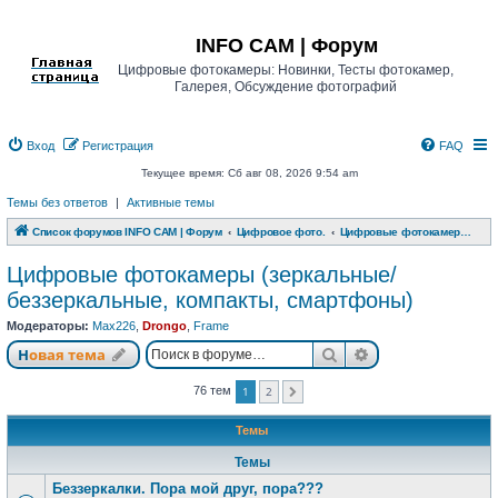
Регистрация
INFO CAM | Форум
Цифровые фотокамеры: Новинки, Тесты фотокамер,
Галерея, Обсуждение фотографий
Вход
Р
е
г
и
с
т
р
а
ц
и
я
FAQ
Текущее время: Сб авг 08, 2026 9:54 am
Темы без ответов
|
Активные темы
Список форумов INFO CAM | Форум
Цифровое фото.
Цифровые фотокамеры (зеркальные/беззеркальные, компакты, смартфоны)
Цифровые фотокамеры (зеркальные/
беззеркальные, компакты, смартфоны)
Модераторы:
Max226
,
Drongo
,
Frame
Новая тема
Поиск
Расширенный п
Н
о
в
а
я
т
е
м
а
1
2
76 тем
След.
Темы
Темы
Беззеркалки. Пора мой друг, пора???