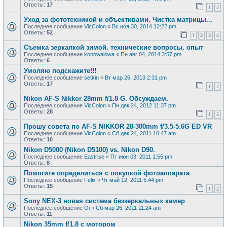
Ответы:
17
1
2
Уход за фототехникой и объективами. Чистка матрицы...
Последнее сообщение
VicColon
«
Вс ноя 30, 2014 12:22 pm
Ответы:
52
1
2
3
4
Съемка зеркалкой зимой. технические вопросы. опыт
Последнее сообщение
konowalowa
«
Пн авг 04, 2014 3:57 pm
Ответы:
6
Умоляю подскажите!!!
Последнее сообщение
setkin
«
Вт мар 26, 2013 2:31 pm
Ответы:
17
1
2
Nikon AF-S Nikkor 28mm f/1.8 G. Обсуждаем.
Последнее сообщение
VicColon
«
Пн дек 24, 2012 11:37 pm
Ответы:
28
1
2
Прошу совета по AF-S NIKKOR 28-300mm f/3.5-5.6G ED VR
Последнее сообщение
VicColon
«
Сб дек 24, 2011 10:47 am
Ответы:
10
Nikon D5000 (Nikon D5100) vs. Nikon D90.
Последнее сообщение
Eastrise
«
Пт июн 03, 2011 1:55 pm
Ответы:
8
Помогите определиться с покупкой фотоаппарата
Последнее сообщение
Felix
«
Чт май 12, 2011 5:44 pm
Ответы:
15
1
2
Sony NEX-3 новая система беззеркальных камер
Последнее сообщение
Oi
«
Сб мар 26, 2011 11:24 am
Ответы:
11
Nikon 35mm f/1.8 с мотором