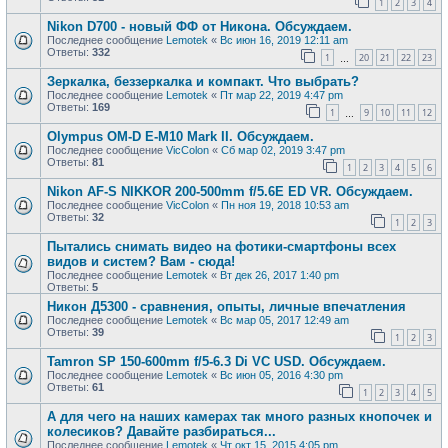
1
2
3
4
Nikon D700 - новый ФФ от Никона. Обсуждаем.
Последнее сообщение
Lemotek
«
Вс июн 16, 2019 12:11 am
Ответы:
332
1
20
21
22
23
…
Зеркалка, беззеркалка и компакт. Что выбрать?
Последнее сообщение
Lemotek
«
Пт мар 22, 2019 4:47 pm
Ответы:
169
1
9
10
11
12
…
Olympus OM-D E-M10 Mark II. Обсуждаем.
Последнее сообщение
VicColon
«
Сб мар 02, 2019 3:47 pm
Ответы:
81
1
2
3
4
5
6
Nikon AF-S NIKKOR 200-500mm f/5.6E ED VR. Обсуждаем.
Последнее сообщение
VicColon
«
Пн ноя 19, 2018 10:53 am
Ответы:
32
1
2
3
Пытались снимать видео на фотики-смартфоны всех
видов и систем? Вам - сюда!
Последнее сообщение
Lemotek
«
Вт дек 26, 2017 1:40 pm
Ответы:
5
Никон Д5300 - сравнения, опыты, личные впечатления
Последнее сообщение
Lemotek
«
Вс мар 05, 2017 12:49 am
Ответы:
39
1
2
3
Tamron SP 150-600mm f/5-6.3 Di VC USD. Обсуждаем.
Последнее сообщение
Lemotek
«
Вс июн 05, 2016 4:30 pm
Ответы:
61
1
2
3
4
5
А для чего на наших камерах так много разных кнопочек и
колесиков? Давайте разбираться...
Последнее сообщение
Lemotek
«
Чт окт 15, 2015 4:05 pm