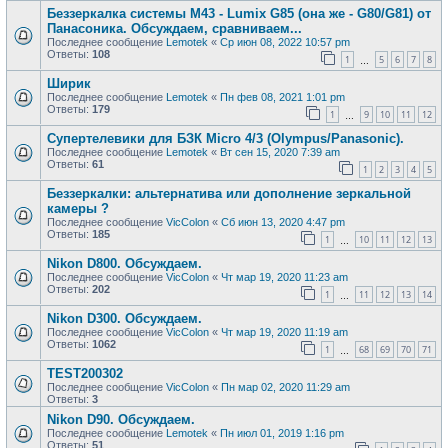
Беззеркалка системы М43 - Lumix G85 (она же - G80/G81) от
Панасоника. Обсуждаем, сравниваем...
Последнее сообщение
Lemotek
«
Ср июн 08, 2022 10:57 pm
Ответы:
108
1
5
6
7
8
…
Ширик
Последнее сообщение
Lemotek
«
Пн фев 08, 2021 1:01 pm
Ответы:
179
1
9
10
11
12
…
Супертелевики для БЗК Micro 4/3 (Olympus/Panasonic).
Последнее сообщение
Lemotek
«
Вт сен 15, 2020 7:39 am
Ответы:
61
1
2
3
4
5
Беззеркалки: альтернатива или дополнение зеркальной
камеры ?
Последнее сообщение
VicColon
«
Сб июн 13, 2020 4:47 pm
Ответы:
185
1
10
11
12
13
…
Nikon D800. Обсуждаем.
Последнее сообщение
VicColon
«
Чт мар 19, 2020 11:23 am
Ответы:
202
1
11
12
13
14
…
Nikon D300. Обсуждаем.
Последнее сообщение
VicColon
«
Чт мар 19, 2020 11:19 am
Ответы:
1062
1
68
69
70
71
…
TEST200302
Последнее сообщение
VicColon
«
Пн мар 02, 2020 11:29 am
Ответы:
3
Nikon D90. Обсуждаем.
Последнее сообщение
Lemotek
«
Пн июл 01, 2019 1:16 pm
Ответы:
51