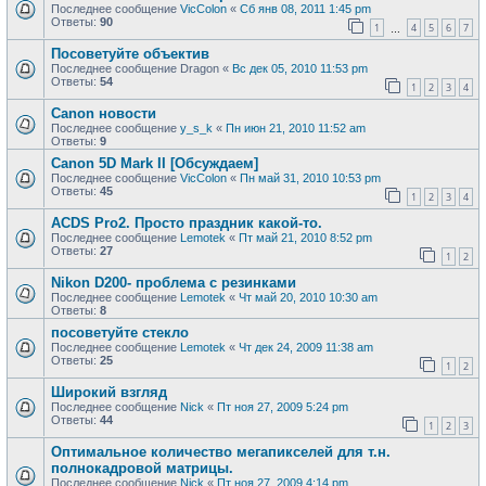
Последнее сообщение
VicColon
«
Сб янв 08, 2011 1:45 pm
Ответы:
90
1
4
5
6
7
…
Посоветуйте объектив
Последнее сообщение
Dragon
«
Вс дек 05, 2010 11:53 pm
Ответы:
54
1
2
3
4
Canon новости
Последнее сообщение
y_s_k
«
Пн июн 21, 2010 11:52 am
Ответы:
9
Canon 5D Mark II [Обсуждаем]
Последнее сообщение
VicColon
«
Пн май 31, 2010 10:53 pm
Ответы:
45
1
2
3
4
ACDS Pro2. Просто праздник какой-то.
Последнее сообщение
Lemotek
«
Пт май 21, 2010 8:52 pm
Ответы:
27
1
2
Nikon D200- проблема с резинками
Последнее сообщение
Lemotek
«
Чт май 20, 2010 10:30 am
Ответы:
8
посоветуйте стекло
Последнее сообщение
Lemotek
«
Чт дек 24, 2009 11:38 am
Ответы:
25
1
2
Широкий взгляд
Последнее сообщение
Nick
«
Пт ноя 27, 2009 5:24 pm
Ответы:
44
1
2
3
Оптимальное количество мегапикселей для т.н.
полнокадровой матрицы.
Последнее сообщение
Nick
«
Пт ноя 27, 2009 4:14 pm