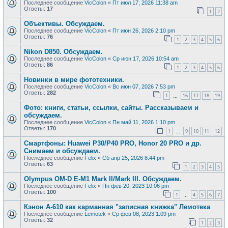
Последнее сообщение
VicColon
«
Пт июл 17, 2026 11:38 am
Ответы:
17
1
2
Объективы. Обсуждаем.
Последнее сообщение
VicColon
«
Пт июн 26, 2026 2:10 pm
Ответы:
76
1
2
3
4
5
6
Nikon D850. Обсуждаем.
Последнее сообщение
VicColon
«
Ср июн 17, 2026 10:54 am
Ответы:
86
1
2
3
4
5
6
Новинки в мире фототехники.
Последнее сообщение
VicColon
«
Вс июн 07, 2026 7:53 pm
Ответы:
282
1
16
17
18
19
…
Фото: книги, статьи, ссылки, сайты. Рассказываем и
обсуждаем.
Последнее сообщение
VicColon
«
Пн май 11, 2026 1:10 pm
Ответы:
170
1
9
10
11
12
…
Смартфоны: Huawei P30/P40 PRO, Honor 20 PRO и др.
Снимаем и обсуждаем.
Последнее сообщение
Felix
«
Сб апр 25, 2026 8:44 pm
Ответы:
63
1
2
3
4
5
Olympus OM-D E-M1 Mark II/Mark III. Обсуждаем.
Последнее сообщение
Felix
«
Пн фев 20, 2023 10:06 pm
Ответы:
100
1
4
5
6
7
…
Кэнон А-610 как карманная "записная книжка" Лемотека
Последнее сообщение
Lemotek
«
Ср фев 08, 2023 1:09 pm
Ответы:
32
1
2
3