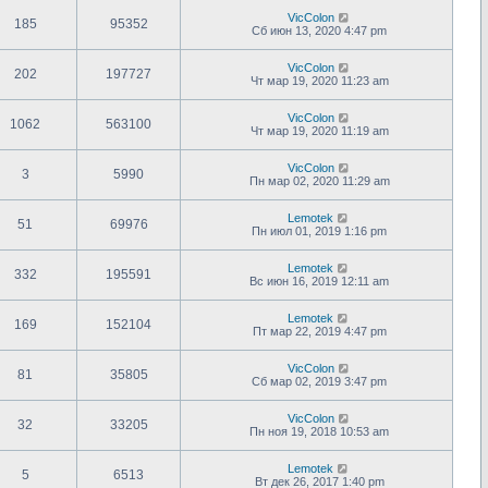
VicColon
185
95352
Сб июн 13, 2020 4:47 pm
VicColon
202
197727
Чт мар 19, 2020 11:23 am
VicColon
1062
563100
Чт мар 19, 2020 11:19 am
VicColon
3
5990
Пн мар 02, 2020 11:29 am
Lemotek
51
69976
Пн июл 01, 2019 1:16 pm
Lemotek
332
195591
Вс июн 16, 2019 12:11 am
Lemotek
169
152104
Пт мар 22, 2019 4:47 pm
VicColon
81
35805
Сб мар 02, 2019 3:47 pm
VicColon
32
33205
Пн ноя 19, 2018 10:53 am
Lemotek
5
6513
Вт дек 26, 2017 1:40 pm