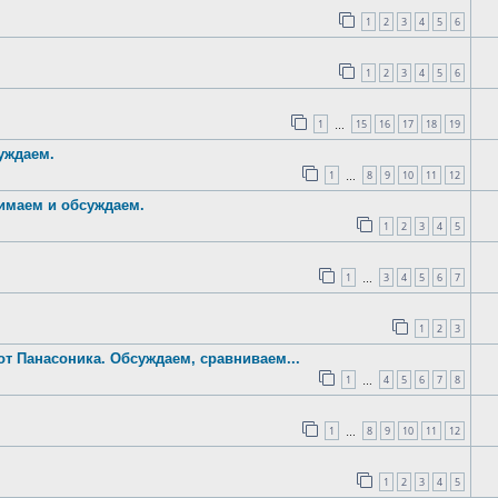
1
2
3
4
5
6
1
2
3
4
5
6
1
15
16
17
18
19
…
суждаем.
1
8
9
10
11
12
…
нимаем и обсуждаем.
1
2
3
4
5
1
3
4
5
6
7
…
1
2
3
 от Панасоника. Обсуждаем, сравниваем...
1
4
5
6
7
8
…
1
8
9
10
11
12
…
1
2
3
4
5