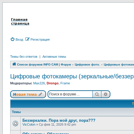
Вход
Р
е
г
и
с
т
р
а
ц
и
я
Темы без ответов
|
Активные темы
Список форумов INFO CAM | Форум
Цифровое фото.
Цифровые фотокаме
Цифровые фотокамеры (зеркальные/беззер
Модераторы:
Max226
,
Drongo
,
Frame
Новая тема
Поиск
Расширенны
Н
о
в
а
я
т
е
м
а
Темы
Беззеркалки. Пора мой друг, пора???
VicColon
»
Ср фев 11, 2026 9:42 pm