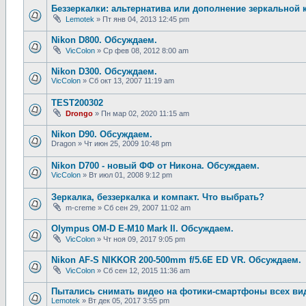
Беззеркалки: альтернатива или дополнение зеркальной 
Lemotek
»
Пт янв 04, 2013 12:45 pm
Nikon D800. Обсуждаем.
VicColon
»
Ср фев 08, 2012 8:00 am
Nikon D300. Обсуждаем.
VicColon
»
Сб окт 13, 2007 11:19 am
TEST200302
Drongo
»
Пн мар 02, 2020 11:15 am
Nikon D90. Обсуждаем.
Dragon
»
Чт июн 25, 2009 10:48 pm
Nikon D700 - новый ФФ от Никона. Обсуждаем.
VicColon
»
Вт июл 01, 2008 9:12 pm
Зеркалка, беззеркалка и компакт. Что выбрать?
m-creme
»
Сб сен 29, 2007 11:02 am
Olympus OM-D E-M10 Mark II. Обсуждаем.
VicColon
»
Чт ноя 09, 2017 9:05 pm
Nikon AF-S NIKKOR 200-500mm f/5.6E ED VR. Обсуждаем.
VicColon
»
Сб сен 12, 2015 11:36 am
Пытались снимать видео на фотики-смартфоны всех вид
Lemotek
»
Вт дек 05, 2017 3:55 pm