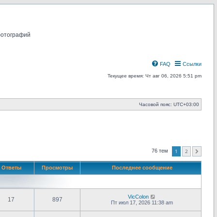
фотографий
FAQ
Ссылки
Текущее время: Чт авг 06, 2026 5:51 pm
Часовой пояс:
UTC+03:00
1
2
76 тем
След.
Ответы
Просмотры
Последнее сообщение
VicColon
17
897
Пт июл 17, 2026 11:38 am