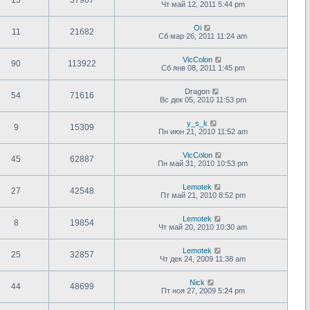
Чт май 12, 2011 5:44 pm
Oi
11
21682
Сб мар 26, 2011 11:24 am
VicColon
90
113922
Сб янв 08, 2011 1:45 pm
Dragon
54
71616
Вс дек 05, 2010 11:53 pm
y_s_k
9
15309
Пн июн 21, 2010 11:52 am
VicColon
45
62887
Пн май 31, 2010 10:53 pm
Lemotek
27
42548
Пт май 21, 2010 8:52 pm
Lemotek
8
19854
Чт май 20, 2010 10:30 am
Lemotek
25
32857
Чт дек 24, 2009 11:38 am
Nick
44
48699
Пт ноя 27, 2009 5:24 pm