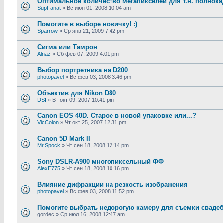
Оптимальное количество мегапикселей для т.н. полнок
SupFanat
»
Вс июн 01, 2008 10:04 am
Помогите в выборе новичку! :)
Sparrow
»
Ср янв 21, 2009 7:42 pm
Сигма или Тамрон
Alnaz
»
Сб фев 07, 2009 4:01 pm
Выбор портретника на D200
photopavel
»
Вс фев 03, 2008 3:46 pm
Объектив для Nikon D80
DSI
»
Вт окт 09, 2007 10:41 pm
Canon EOS 40D. Старое в новой упаковке или...?
VicColon
»
Чт окт 25, 2007 12:31 pm
Canon 5D Mark II
Mr.Spock
»
Чт сен 18, 2008 12:14 pm
Sony DSLR-A900 многопиксельный ФФ
AlexE775
»
Чт сен 18, 2008 10:16 pm
Влияние дифракции на резкость изображения
photopavel
»
Вс фев 03, 2008 11:52 pm
Помогите выбрать недорогую камеру для съемки свадеб
gordec
»
Ср июл 16, 2008 12:47 am