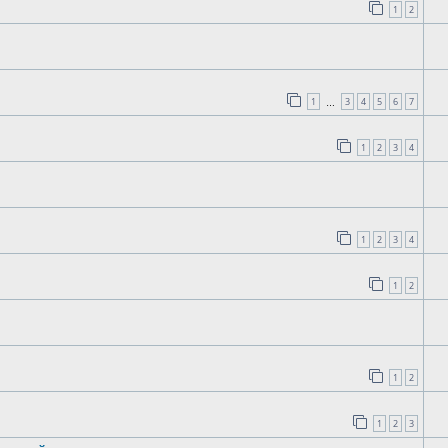
1
2
1
3
4
5
6
7
…
1
2
3
4
1
2
3
4
1
2
1
2
1
2
3