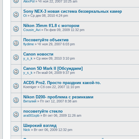
AlexPol
»
Чт ноя 22, 2007 10:25 am
Sony NEX-3 новая система беззеркальных камер
Oi
»
Ср дек 08, 2010 4:24 pm
Nikon 35mm f/1.8 с мотором
Cousin_Avi
»
Пн фев 09, 2009 11:32 pm
Посоветуйте объектив
flydime
»
Чт ноя 29, 2007 6:03 pm
Canon новости
y_s_k
»
Ср июн 09, 2010 3:10 pm
Canon 5D Mark II [Обсуждаем]
y_s_k
»
Пн май 04, 2009 9:37 pm
ACDS Pro2. Просто праздник какой-то.
Koeniger
»
Сб сен 22, 2007 11:10 pm
Nikon D200- проблема с резинками
Виталий
»
Пт окт 12, 2007 8:38 am
посоветуйте стекло
ara001spb
»
Вт окт 06, 2009 11:26 am
Широкий взгляд
Nick
»
Вт окт 06, 2009 12:32 pm