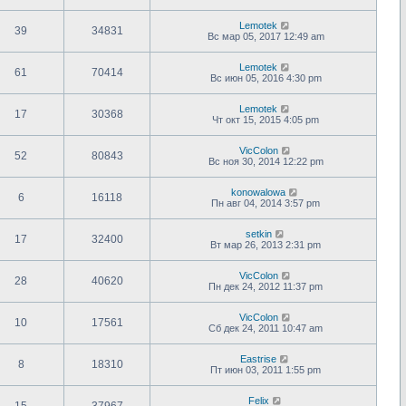
Lemotek
39
34831
Вс мар 05, 2017 12:49 am
Lemotek
61
70414
Вс июн 05, 2016 4:30 pm
Lemotek
17
30368
Чт окт 15, 2015 4:05 pm
VicColon
52
80843
Вс ноя 30, 2014 12:22 pm
konowalowa
6
16118
Пн авг 04, 2014 3:57 pm
setkin
17
32400
Вт мар 26, 2013 2:31 pm
VicColon
28
40620
Пн дек 24, 2012 11:37 pm
VicColon
10
17561
Сб дек 24, 2011 10:47 am
Eastrise
8
18310
Пт июн 03, 2011 1:55 pm
Felix
15
37967