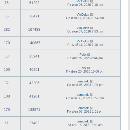
VicColon
76
51293
Пт июн 26, 2026 2:10 pm
VicColon
86
36471
Ср июн 17, 2026 10:54 am
VicColon
282
167438
Вс июн 07, 2026 7:53 pm
VicColon
170
140867
Пн май 11, 2026 1:10 pm
Felix
63
25941
Сб апр 25, 2026 8:44 pm
Felix
100
40251
Пн фев 20, 2023 10:06 pm
Lemotek
32
42205
Ср фев 08, 2023 1:09 pm
Lemotek
108
41201
Ср июн 08, 2022 10:57 pm
Lemotek
179
133571
Пн фев 08, 2021 1:01 pm
Lemotek
61
27402
Вт сен 15, 2020 7:39 am