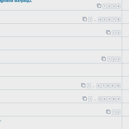
адровой матрицы.
1
2
3
4
1
4
5
6
7
8
…
1
2
1
2
3
1
6
7
8
9
10
…
1
5
6
7
8
9
…
1
2
.