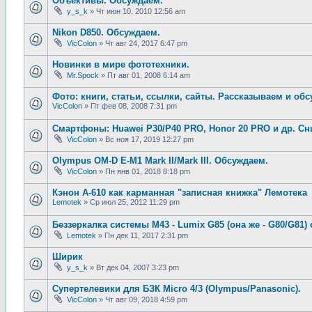
Объективы. Обсуждаем.
y_s_k
»
Чт июн 10, 2010 12:56 am
Nikon D850. Обсуждаем.
VicColon
»
Чт авг 24, 2017 6:47 pm
Новинки в мире фототехники.
Mr.Spock
»
Пт авг 01, 2008 6:14 am
Фото: книги, статьи, ссылки, сайты. Рассказываем и об
VicColon
»
Пт фев 08, 2008 7:31 pm
Смартфоны: Huawei P30/P40 PRO, Honor 20 PRO и др. С
VicColon
»
Вс ноя 17, 2019 12:27 pm
Olympus OM-D E-M1 Mark II/Mark III. Обсуждаем.
VicColon
»
Пн янв 01, 2018 8:18 pm
Кэнон А-610 как карманная "записная книжка" Лемотека
Lemotek
»
Ср июл 25, 2012 11:29 pm
Беззеркалка системы М43 - Lumix G85 (она же - G80/G81)
Lemotek
»
Пн дек 11, 2017 2:31 pm
Ширик
y_s_k
»
Вт дек 04, 2007 3:23 pm
Супертелевики для БЗК Micro 4/3 (Olympus/Panasonic).
VicColon
»
Чт авг 09, 2018 4:59 pm