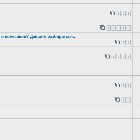
1
2
3
1
2
3
4
5
 и колесиков? Давайте разбираться...
1
2
1
2
3
4
1
2
1
2