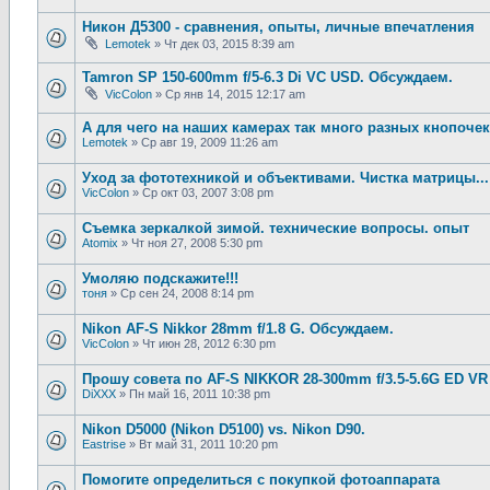
Никон Д5300 - сравнения, опыты, личные впечатления
Lemotek
»
Чт дек 03, 2015 8:39 am
Tamron SP 150-600mm f/5-6.3 Di VC USD. Обсуждаем.
VicColon
»
Ср янв 14, 2015 12:17 am
А для чего на наших камерах так много разных кнопочек
Lemotek
»
Ср авг 19, 2009 11:26 am
Уход за фототехникой и объективами. Чистка матрицы...
VicColon
»
Ср окт 03, 2007 3:08 pm
Съемка зеркалкой зимой. технические вопросы. опыт
Atomix
»
Чт ноя 27, 2008 5:30 pm
Умоляю подскажите!!!
тоня
»
Ср сен 24, 2008 8:14 pm
Nikon AF-S Nikkor 28mm f/1.8 G. Обсуждаем.
VicColon
»
Чт июн 28, 2012 6:30 pm
Прошу совета по AF-S NIKKOR 28-300mm f/3.5-5.6G ED VR
DiXXX
»
Пн май 16, 2011 10:38 pm
Nikon D5000 (Nikon D5100) vs. Nikon D90.
Eastrise
»
Вт май 31, 2011 10:20 pm
Помогите определиться с покупкой фотоаппарата