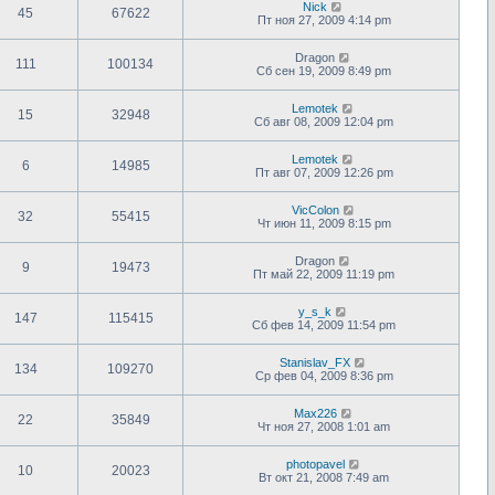
Nick
45
67622
Пт ноя 27, 2009 4:14 pm
Dragon
111
100134
Сб сен 19, 2009 8:49 pm
Lemotek
15
32948
Сб авг 08, 2009 12:04 pm
Lemotek
6
14985
Пт авг 07, 2009 12:26 pm
VicColon
32
55415
Чт июн 11, 2009 8:15 pm
Dragon
9
19473
Пт май 22, 2009 11:19 pm
y_s_k
147
115415
Сб фев 14, 2009 11:54 pm
Stanislav_FX
134
109270
Ср фев 04, 2009 8:36 pm
Max226
22
35849
Чт ноя 27, 2008 1:01 am
photopavel
10
20023
Вт окт 21, 2008 7:49 am