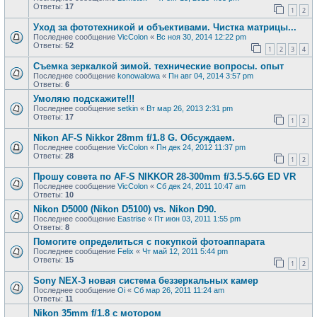
Ответы:
17
1
2
Уход за фототехникой и объективами. Чистка матрицы...
Последнее сообщение
VicColon
«
Вс ноя 30, 2014 12:22 pm
Ответы:
52
1
2
3
4
Съемка зеркалкой зимой. технические вопросы. опыт
Последнее сообщение
konowalowa
«
Пн авг 04, 2014 3:57 pm
Ответы:
6
Умоляю подскажите!!!
Последнее сообщение
setkin
«
Вт мар 26, 2013 2:31 pm
Ответы:
17
1
2
Nikon AF-S Nikkor 28mm f/1.8 G. Обсуждаем.
Последнее сообщение
VicColon
«
Пн дек 24, 2012 11:37 pm
Ответы:
28
1
2
Прошу совета по AF-S NIKKOR 28-300mm f/3.5-5.6G ED VR
Последнее сообщение
VicColon
«
Сб дек 24, 2011 10:47 am
Ответы:
10
Nikon D5000 (Nikon D5100) vs. Nikon D90.
Последнее сообщение
Eastrise
«
Пт июн 03, 2011 1:55 pm
Ответы:
8
Помогите определиться с покупкой фотоаппарата
Последнее сообщение
Felix
«
Чт май 12, 2011 5:44 pm
Ответы:
15
1
2
Sony NEX-3 новая система беззеркальных камер
Последнее сообщение
Oi
«
Сб мар 26, 2011 11:24 am
Ответы:
11
Nikon 35mm f/1.8 с мотором