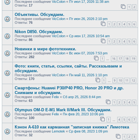
Последнее сообщение
VicColon
«
Пт июл 17, 2026 11:38 am
Ответы:
17
1
2
Объективы. Обсуждаем.
Последнее сообщение
VicColon
«
Пт июн 26, 2026 2:10 pm
Ответы:
76
1
2
3
4
5
6
Nikon D850. Обсуждаем.
Последнее сообщение
VicColon
«
Ср июн 17, 2026 10:54 am
Ответы:
86
1
2
3
4
5
6
Новинки в мире фототехники.
Последнее сообщение
VicColon
«
Вс июн 07, 2026 7:53 pm
Ответы:
282
1
16
17
18
19
…
Фото: книги, статьи, ссылки, сайты. Рассказываем и
обсуждаем.
Последнее сообщение
VicColon
«
Пн май 11, 2026 1:10 pm
Ответы:
170
1
9
10
11
12
…
Смартфоны: Huawei P30/P40 PRO, Honor 20 PRO и др.
Снимаем и обсуждаем.
Последнее сообщение
Felix
«
Сб апр 25, 2026 8:44 pm
Ответы:
63
1
2
3
4
5
Olympus OM-D E-M1 Mark II/Mark III. Обсуждаем.
Последнее сообщение
Felix
«
Пн фев 20, 2023 10:06 pm
Ответы:
100
1
4
5
6
7
…
Кэнон А-610 как карманная "записная книжка" Лемотека
Последнее сообщение
Lemotek
«
Ср фев 08, 2023 1:09 pm
Ответы:
32
1
2
3