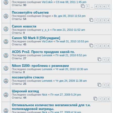
Последнее сообщение
VicColon
«
Сб янв 08, 2011 1:45 pm
Ответы:
90
1
4
5
6
7
…
Посоветуйте объектив
Последнее сообщение
Dragon
«
Вс дек 05, 2010 11:53 pm
Ответы:
54
1
2
3
4
Canon новости
Последнее сообщение
y_s_k
«
Пн июн 21, 2010 11:52 am
Ответы:
9
Canon 5D Mark II [Обсуждаем]
Последнее сообщение
VicColon
«
Пн май 31, 2010 10:53 pm
Ответы:
45
1
2
3
4
ACDS Pro2. Просто праздник какой-то.
Последнее сообщение
Lemotek
«
Пт май 21, 2010 8:52 pm
Ответы:
27
1
2
Nikon D200- проблема с резинками
Последнее сообщение
Lemotek
«
Чт май 20, 2010 10:30 am
Ответы:
8
посоветуйте стекло
Последнее сообщение
Lemotek
«
Чт дек 24, 2009 11:38 am
Ответы:
25
1
2
Широкий взгляд
Последнее сообщение
Nick
«
Пт ноя 27, 2009 5:24 pm
Ответы:
44
1
2
3
Оптимальное количество мегапикселей для т.н.
полнокадровой матрицы.
Последнее сообщение
Nick
«
Пт ноя 27, 2009 4:14 pm