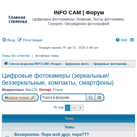
Регистрация
INFO CAM | Форум
Цифровые фотокамеры: Новинки, Тесты фотокамер,
Галерея, Обсуждение фотографий
Вход
Р
е
г
и
с
т
р
а
ц
и
я
FAQ
Текущее время: Пт авг 07, 2026 4:48 am
Темы без ответов
|
Активные темы
Список форумов INFO CAM | Форум
Цифровое фото.
Цифровые фотокамеры (зеркальные/беззеркальные, компакты, смартфоны)
Цифровые фотокамеры (зеркальные/
беззеркальные, компакты, смартфоны)
Модераторы:
Max226
,
Drongo
,
Frame
Новая тема
Поиск
Расширенный п
Н
о
в
а
я
т
е
м
а
1
2
76 тем
След.
Темы
Темы
Беззеркалки. Пора мой друг, пора???