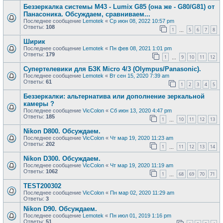
Беззеркалка системы М43 - Lumix G85 (она же - G80/G81) от
Панасоника. Обсуждаем, сравниваем...
Последнее сообщение
Lemotek
«
Ср июн 08, 2022 10:57 pm
Ответы:
108
1
5
6
7
8
…
Ширик
Последнее сообщение
Lemotek
«
Пн фев 08, 2021 1:01 pm
Ответы:
179
1
9
10
11
12
…
Супертелевики для БЗК Micro 4/3 (Olympus/Panasonic).
Последнее сообщение
Lemotek
«
Вт сен 15, 2020 7:39 am
Ответы:
61
1
2
3
4
5
Беззеркалки: альтернатива или дополнение зеркальной
камеры ?
Последнее сообщение
VicColon
«
Сб июн 13, 2020 4:47 pm
Ответы:
185
1
10
11
12
13
…
Nikon D800. Обсуждаем.
Последнее сообщение
VicColon
«
Чт мар 19, 2020 11:23 am
Ответы:
202
1
11
12
13
14
…
Nikon D300. Обсуждаем.
Последнее сообщение
VicColon
«
Чт мар 19, 2020 11:19 am
Ответы:
1062
1
68
69
70
71
…
TEST200302
Последнее сообщение
VicColon
«
Пн мар 02, 2020 11:29 am
Ответы:
3
Nikon D90. Обсуждаем.
Последнее сообщение
Lemotek
«
Пн июл 01, 2019 1:16 pm
Ответы:
51