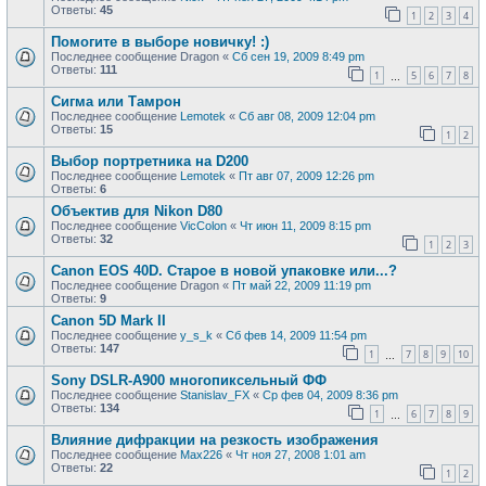
Ответы:
45
1
2
3
4
Помогите в выборе новичку! :)
Последнее сообщение
Dragon
«
Сб сен 19, 2009 8:49 pm
Ответы:
111
1
5
6
7
8
…
Сигма или Тамрон
Последнее сообщение
Lemotek
«
Сб авг 08, 2009 12:04 pm
Ответы:
15
1
2
Выбор портретника на D200
Последнее сообщение
Lemotek
«
Пт авг 07, 2009 12:26 pm
Ответы:
6
Объектив для Nikon D80
Последнее сообщение
VicColon
«
Чт июн 11, 2009 8:15 pm
Ответы:
32
1
2
3
Canon EOS 40D. Старое в новой упаковке или...?
Последнее сообщение
Dragon
«
Пт май 22, 2009 11:19 pm
Ответы:
9
Canon 5D Mark II
Последнее сообщение
y_s_k
«
Сб фев 14, 2009 11:54 pm
Ответы:
147
1
7
8
9
10
…
Sony DSLR-A900 многопиксельный ФФ
Последнее сообщение
Stanislav_FX
«
Ср фев 04, 2009 8:36 pm
Ответы:
134
1
6
7
8
9
…
Влияние дифракции на резкость изображения
Последнее сообщение
Max226
«
Чт ноя 27, 2008 1:01 am
Ответы:
22
1
2