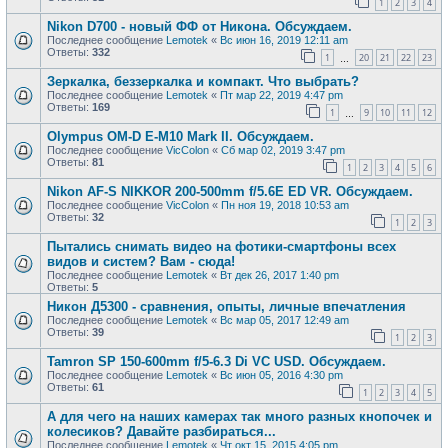
1
2
3
4
Nikon D700 - новый ФФ от Никона. Обсуждаем.
Последнее сообщение
Lemotek
«
Вс июн 16, 2019 12:11 am
Ответы:
332
1
20
21
22
23
…
Зеркалка, беззеркалка и компакт. Что выбрать?
Последнее сообщение
Lemotek
«
Пт мар 22, 2019 4:47 pm
Ответы:
169
1
9
10
11
12
…
Olympus OM-D E-M10 Mark II. Обсуждаем.
Последнее сообщение
VicColon
«
Сб мар 02, 2019 3:47 pm
Ответы:
81
1
2
3
4
5
6
Nikon AF-S NIKKOR 200-500mm f/5.6E ED VR. Обсуждаем.
Последнее сообщение
VicColon
«
Пн ноя 19, 2018 10:53 am
Ответы:
32
1
2
3
Пытались снимать видео на фотики-смартфоны всех
видов и систем? Вам - сюда!
Последнее сообщение
Lemotek
«
Вт дек 26, 2017 1:40 pm
Ответы:
5
Никон Д5300 - сравнения, опыты, личные впечатления
Последнее сообщение
Lemotek
«
Вс мар 05, 2017 12:49 am
Ответы:
39
1
2
3
Tamron SP 150-600mm f/5-6.3 Di VC USD. Обсуждаем.
Последнее сообщение
Lemotek
«
Вс июн 05, 2016 4:30 pm
Ответы:
61
1
2
3
4
5
А для чего на наших камерах так много разных кнопочек и
колесиков? Давайте разбираться...
Последнее сообщение
Lemotek
«
Чт окт 15, 2015 4:05 pm