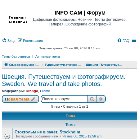
Регистрация
INFO CAM | Форум
Цифровые фотокамеры: Новинки, Тесты фотокамер,
Галерея, Обсуждение фотографий
Вход
Р
е
г
и
с
т
р
а
ц
и
я
FAQ
Текущее время: Сб авг 08, 2026 8:13 am
Темы без ответов
|
Активные темы
Список форумов INFO CAM | Форум
Туризм от участников www.info-cam.ru
Швеция. Путешествуем и фотографируем. Sweden. We travel and take photos.
Швеция. Путешествуем и фотографируем.
Sweden. We travel and take photos.
Модераторы:
Drongo
,
Frame
Новая тема
Поиск
Расширенный п
Н
о
в
а
я
т
е
м
а
5 тем • Страница
1
из
1
Темы
Темы
Стокгольм не в зачёт. Stockholm.
Последнее сообщение
Felix
«
Чт янв 08, 2015 12:56 am