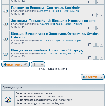
Ответы:
32
1
2
3
Галопом по Европам...Стокгольм. Stockholm.
Последнее сообщение
deskev
«
Пн ноя 17, 2014 5:52 am
Ответы:
15
1
2
Эстерсунд -Трондхейм. Из Швеции в Норвегию на авто.
Последнее сообщение
VicColon
«
Чт дек 16, 2010 10:38 pm
Ответы:
34
1
2
3
Швеция. Вечер и утро в Эстерсунде/Остерсунде. Sweden.
Ostersund.
Последнее сообщение
VicColon
«
Пт дек 03, 2010 8:51 pm
Ответы:
31
1
2
3
Швеция на автомобиле. Стокгольм - Эстерсунд.
Последнее сообщение
Cousin_Avi
«
Чт дек 02, 2010 5:18 pm
Ответы:
33
1
2
3
Новая тема
Н
о
в
а
я
т
е
м
а
5 тем • Страница
1
из
1
Перейти
Права доступа
Вы
не можете
начинать темы
Вы
не можете
отвечать на сообщения
Вы
не можете
редактировать свои сообщения
Вы
не можете
удалять свои сообщения