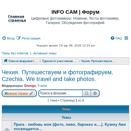
Регистрация
INFO CAM | Форум
Цифровые фотокамеры: Новинки, Тесты фотокамер,
Галерея, Обсуждение фотографий
Вход
Р
е
г
и
с
т
р
а
ц
и
я
FAQ
Текущее время: Сб авг 08, 2026 12:23 pm
Темы без ответов
|
Активные темы
Список форумов INFO CAM | Форум
Туризм от участников www.info-cam.ru
Чехия. Путешествуем и фотографируем. Czechia. We travel and take photos.
Чехия. Путешествуем и фотографируем.
Czechia. We travel and take photos.
Модераторы:
Drongo
,
Frame
Новая тема
Поиск
Расширенный п
Н
о
в
а
я
т
е
м
а
1 тема • Страница
1
из
1
Темы
Темы
Прага - любовь моя (фото, пиво, барокко и....). Кузену Ави
посвящается...