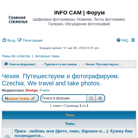
Регистрация
INFO CAM | Форум
Цифровые фотокамеры: Новинки, Тесты фотокамер,
Галерея, Обсуждение фотографий
Вход
Р
е
г
и
с
т
р
а
ц
и
я
FAQ
Текущее время: Чт авг 06, 2026 8:15 am
Темы без ответов
|
Активные темы
Список форумов INFO CAM | Форум
Туризм от участников www.info-cam.ru
Чехия. Путешествуем и фотографируем. Czechia. We travel and take photos.
Чехия. Путешествуем и фотографируем.
Czechia. We travel and take photos.
Модераторы:
Drongo
,
Frame
Новая тема
Поиск
Расширенный п
Н
о
в
а
я
т
е
м
а
1 тема • Страница
1
из
1
Темы
Темы
Прага - любовь моя (фото, пиво, барокко и....). Кузену Ави
посвящается...