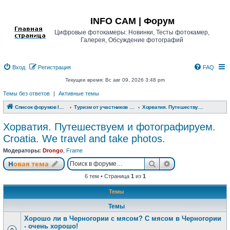
Регистрация
INFO CAM | Форум
Цифровые фотокамеры: Новинки, Тесты фотокамер,
Галерея, Обсуждение фотографий
Вход
Р
е
г
и
с
т
р
а
ц
и
я
FAQ
Текущее время: Вс авг 09, 2026 3:48 pm
Темы без ответов
|
Активные темы
Список форумов INFO CAM | Форум
Туризм от участников www.info-cam.ru
Хорватия. Путешествуем и фотографируем. Croatia. We travel and take photos.
Хорватия. Путешествуем и фотографируем.
Croatia. We travel and take photos.
Модераторы:
Drongo
,
Frame
Новая тема
Поиск
Расширенный п
Н
о
в
а
я
т
е
м
а
6 тем • Страница
1
из
1
Темы
Темы
Хорошо ли в Черногории с мясом? С мясом в Черногории
- очень хорошо!