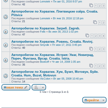
Последнее сообщение
Lemotek
«
Пн авг 01, 2016 8:07 pm
Ответы:
42
1
2
3
Автопробегом по Хорватии. Плитвицкие озёра. Croatia.
Plitvice
Последнее сообщение
Lemotek
«
Вт янв 19, 2016 12:18 pm
Ответы:
21
1
2
Автопробегом по Хорватии. Загреб. Zagreb.
Последнее сообщение
Felix
«
Вс июн 30, 2013 1:02 pm
Ответы:
47
1
2
3
4
Автопробегом по Хорватии. Ровинь. Croatia. Rovinj.
Последнее сообщение
Smyslik
«
Пт июн 17, 2011 3:45 pm
Ответы:
40
1
2
3
Автопробегом по Хорватии. Истрия: Умаг, Новиград,
Пореч, Фунтана, Врсар. Croatia. Istria.
Последнее сообщение
Bookoff
«
Чт авг 14, 2008 1:05 am
Ответы:
35
1
2
3
Автопробегом по Хорватии. Хум, Бузет, Мотовун, Буйе.
Croatia. Hum, Buzet, Motovun
Последнее сообщение
VicColon
«
Вт авг 05, 2008 10:40 pm
Ответы:
14
Новая тема
Н
о
в
а
я
т
е
м
а
6 тем • Страница
1
из
1
Перейти