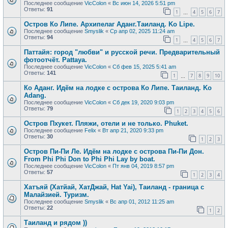
Последнее сообщение
VicColon
«
Вс июн 14, 2026 5:51 pm
Ответы:
91
1
4
5
6
7
…
Остров Ко Липе. Архипелаг Аданг.Таиланд. Ko Lipe.
Последнее сообщение
Smyslik
«
Ср апр 02, 2025 11:24 am
Ответы:
94
1
4
5
6
7
…
Паттайя: город "любви" и русской речи. Предварительный
фотоотчёт. Pattaya.
Последнее сообщение
VicColon
«
Сб фев 15, 2025 5:41 am
Ответы:
141
1
7
8
9
10
…
Ко Аданг. Идём на лодке с острова Ко Липе. Таиланд. Ko
Adang.
Последнее сообщение
VicColon
«
Сб дек 19, 2020 9:03 pm
Ответы:
79
1
2
3
4
5
6
Остров Пхукет. Пляжи, отели и не только. Phuket.
Последнее сообщение
Felix
«
Вт апр 21, 2020 9:33 pm
Ответы:
30
1
2
3
Остров Пи-Пи Ле. Идём на лодке с острова Пи-Пи Дон.
From Phi Phi Don to Phi Phi Lay by boat.
Последнее сообщение
VicColon
«
Пт янв 04, 2019 8:57 pm
Ответы:
57
1
2
3
4
Хатъяй (Хатйай, ХатДжай, Hat Yai), Таиланд - граница с
Малайзией. Туризм.
Последнее сообщение
Smyslik
«
Вс апр 01, 2012 11:25 am
Ответы:
22
1
2
Таиланд и рядом ))