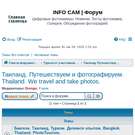
Регистрация
INFO CAM | Форум
Цифровые фотокамеры: Новинки, Тесты фотокамер,
Галерея, Обсуждение фотографий
Вход
Р
е
г
и
с
т
р
а
ц
и
я
FAQ
Текущее время: Вс авг 09, 2026 2:52 pm
Темы без ответов
|
Активные темы
Список форумов INFO CAM | Форум
Туризм от участников www.info-cam.ru
Таиланд. Путешествуем и фотографируем. Thailand. We travel and take photos.
Таиланд. Путешествуем и фотографируем.
Thailand. We travel and take photos.
Модераторы:
Drongo
,
Frame
Новая тема
Поиск
Расширенный п
Н
о
в
а
я
т
е
м
а
11 тем • Страница
1
из
1
Темы
Темы
Бангкок. Таиланд. Туризм. Делимся опытом. Bangkok.
Thailand. PhotoTourism.