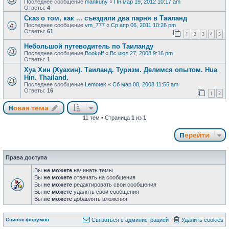
Последнее сообщение
mankuny
«
Пн мар 19, 2012 10:17 am
Ответы:
4
Сказ о том, как ... съездили два парня в Таиланд
Последнее сообщение
vm_777
«
Ср апр 06, 2011 10:26 pm
Ответы:
61
1
2
3
4
5
Небольшой путеводитель по Таиланду
Последнее сообщение
Bookoff
«
Вс июл 27, 2008 9:16 pm
Ответы:
1
Хуа Хин (Хуахин). Таиланд. Туризм. Делимся опытом. Hua
Hin. Thailand.
Последнее сообщение
Lemotek
«
Сб мар 08, 2008 11:55 am
Ответы:
16
1
2
Новая тема
Н
о
в
а
я
т
е
м
а
11 тем • Страница
1
из
1
Перейти
Права доступа
Вы
не можете
начинать темы
Вы
не можете
отвечать на сообщения
Вы
не можете
редактировать свои сообщения
Вы
не можете
удалять свои сообщения
Вы
не можете
добавлять вложения
Связаться с
Список форумов
С
в
я
з
а
т
ь
с
я
с
а
д
м
и
н
и
с
т
р
а
ц
и
е
й
Удалить cookies