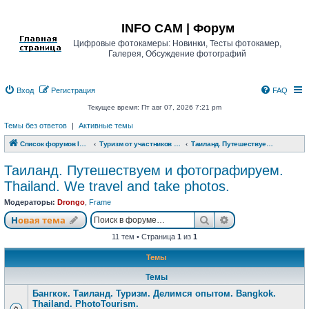
Регистрация
INFO CAM | Форум
Цифровые фотокамеры: Новинки, Тесты фотокамер,
Галерея, Обсуждение фотографий
Вход
Р
е
г
и
с
т
р
а
ц
и
я
FAQ
Текущее время: Пт авг 07, 2026 7:21 pm
Темы без ответов
|
Активные темы
Список форумов INFO CAM | Форум
Туризм от участников www.info-cam.ru
Таиланд. Путешествуем и фотографируем. Thailand. We travel and take photos.
Таиланд. Путешествуем и фотографируем.
Thailand. We travel and take photos.
Модераторы:
Drongo
,
Frame
Новая тема
Поиск
Расширенный п
Н
о
в
а
я
т
е
м
а
11 тем • Страница
1
из
1
Темы
Темы
Бангкок. Таиланд. Туризм. Делимся опытом. Bangkok.
Thailand. PhotoTourism.