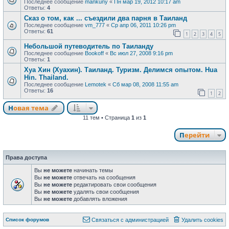
Последнее сообщение
mankuny
«
Пн мар 19, 2012 10:17 am
Ответы:
4
Сказ о том, как ... съездили два парня в Таиланд
Последнее сообщение
vm_777
«
Ср апр 06, 2011 10:26 pm
Ответы:
61
1
2
3
4
5
Небольшой путеводитель по Таиланду
Последнее сообщение
Bookoff
«
Вс июл 27, 2008 9:16 pm
Ответы:
1
Хуа Хин (Хуахин). Таиланд. Туризм. Делимся опытом. Hua
Hin. Thailand.
Последнее сообщение
Lemotek
«
Сб мар 08, 2008 11:55 am
Ответы:
16
1
2
Новая тема
Н
о
в
а
я
т
е
м
а
11 тем • Страница
1
из
1
Перейти
Права доступа
Вы
не можете
начинать темы
Вы
не можете
отвечать на сообщения
Вы
не можете
редактировать свои сообщения
Вы
не можете
удалять свои сообщения
Вы
не можете
добавлять вложения
Связаться с
Список форумов
С
в
я
з
а
т
ь
с
я
с
а
д
м
и
н
и
с
т
р
а
ц
и
е
й
Удалить cookies