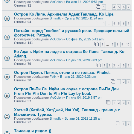
Последнее сообщение
VicColon
«
Вс июн 14, 2026 5:51 pm
Ответы:
91
1
4
5
6
7
…
Остров Ко Липе. Архипелаг Аданг.Таиланд. Ko Lipe.
Последнее сообщение
Smyslik
«
Ср апр 02, 2025 11:24 am
Ответы:
94
1
4
5
6
7
…
Паттайя: город "любви" и русской речи. Предварительный
фотоотчёт. Pattaya.
Последнее сообщение
VicColon
«
Сб фев 15, 2025 5:41 am
Ответы:
141
1
7
8
9
10
…
Ко Аданг. Идём на лодке с острова Ко Липе. Таиланд. Ko
Adang.
Последнее сообщение
VicColon
«
Сб дек 19, 2020 9:03 pm
Ответы:
79
1
2
3
4
5
6
Остров Пхукет. Пляжи, отели и не только. Phuket.
Последнее сообщение
Felix
«
Вт апр 21, 2020 9:33 pm
Ответы:
30
1
2
3
Остров Пи-Пи Ле. Идём на лодке с острова Пи-Пи Дон.
From Phi Phi Don to Phi Phi Lay by boat.
Последнее сообщение
VicColon
«
Пт янв 04, 2019 8:57 pm
Ответы:
57
1
2
3
4
Хатъяй (Хатйай, ХатДжай, Hat Yai), Таиланд - граница с
Малайзией. Туризм.
Последнее сообщение
Smyslik
«
Вс апр 01, 2012 11:25 am
Ответы:
22
1
2
Таиланд и рядом ))