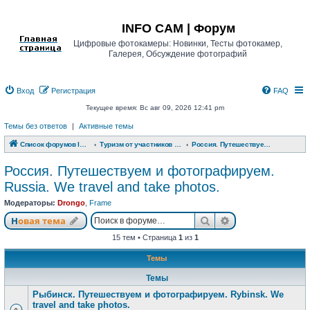
Регистрация
INFO CAM | Форум
Цифровые фотокамеры: Новинки, Тесты фотокамер,
Галерея, Обсуждение фотографий
Вход
Р
е
г
и
с
т
р
а
ц
и
я
FAQ
Текущее время: Вс авг 09, 2026 12:41 pm
Темы без ответов
|
Активные темы
Список форумов INFO CAM | Форум
Туризм от участников www.info-cam.ru
Россия. Путешествуем и фотографируем. Russia. We travel and take photos.
Россия. Путешествуем и фотографируем.
Russia. We travel and take photos.
Модераторы:
Drongo
,
Frame
Новая тема
Поиск
Расширенный п
Н
о
в
а
я
т
е
м
а
15 тем • Страница
1
из
1
Темы
Темы
Рыбинск. Путешествуем и фотографируем. Rybinsk. We
travel and take photos.