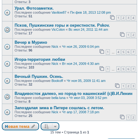
Ответы:
3
Урал. Фотозаметки.
Последнее сообщение
Vavilow87
«
Пн фев 18, 2013 12:08 pm
Ответы:
51
1
2
3
4
Псков, Пушкинские горы и окрестности. Pskov.
Последнее сообщение
VicColon
«
Вс июл 24, 2011 11:44 am
Ответы:
17
1
2
Вечер в Мурино
Последнее сообщение
Nick
«
Чт ноя 26, 2009 6:04 pm
Ответы:
96
1
4
5
6
7
…
Игора-территория любви
Последнее сообщение
Nick
«
Вт ноя 24, 2009 4:30 am
Ответы:
103
1
4
5
6
7
…
Вечный Пушкин. Осень.
Последнее сообщение
Bookoff
«
Чт ноя 05, 2009 11:41 am
Ответы:
32
1
2
3
Владивосток далеко, но город-то нашенский! (с)В.И.Ленин
Последнее сообщение
bella luna
«
Чт июл 03, 2008 3:52 pm
Ответы:
8
Запоздалая зима в Питере сошлась с летом.
Последнее сообщение
Nick
«
Чт апр 17, 2008 7:18 pm
Ответы:
25
1
2
Новая тема
Н
о
в
а
я
т
е
м
а
15 тем • Страница
1
из
1