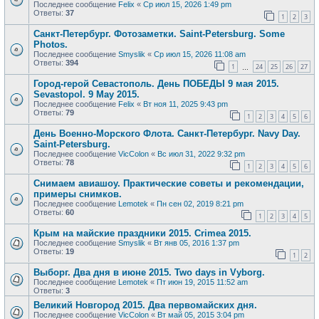
Последнее сообщение
Felix
«
Ср июл 15, 2026 1:49 pm
Ответы:
37
1
2
3
Санкт-Петербург. Фотозаметки. Saint-Petersburg. Some
Photos.
Последнее сообщение
Smyslik
«
Ср июл 15, 2026 11:08 am
Ответы:
394
1
24
25
26
27
…
Город-герой Севастополь. День ПОБЕДЫ 9 мая 2015.
Sevastopol. 9 May 2015.
Последнее сообщение
Felix
«
Вт ноя 11, 2025 9:43 pm
Ответы:
79
1
2
3
4
5
6
День Военно-Морского Флота. Санкт-Петербург. Navy Day.
Saint-Petersburg.
Последнее сообщение
VicColon
«
Вс июл 31, 2022 9:32 pm
Ответы:
78
1
2
3
4
5
6
Снимаем авиашоу. Практические советы и рекомендации,
примеры снимков.
Последнее сообщение
Lemotek
«
Пн сен 02, 2019 8:21 pm
Ответы:
60
1
2
3
4
5
Крым на майские праздники 2015. Crimea 2015.
Последнее сообщение
Smyslik
«
Вт янв 05, 2016 1:37 pm
Ответы:
19
1
2
Выборг. Два дня в июне 2015. Two days in Vyborg.
Последнее сообщение
Lemotek
«
Пт июн 19, 2015 11:52 am
Ответы:
3
Великий Новгород 2015. Два первомайских дня.
Последнее сообщение
VicColon
«
Вт май 05, 2015 3:04 pm