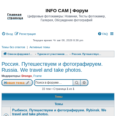
Регистрация
INFO CAM | Форум
Цифровые фотокамеры: Новинки, Тесты фотокамер,
Галерея, Обсуждение фотографий
Вход
Р
е
г
и
с
т
р
а
ц
и
я
FAQ
Текущее время: Чт авг 06, 2026 8:36 pm
Темы без ответов
|
Активные темы
Список форумов INFO CAM | Форум
Туризм от участников www.info-cam.ru
Россия. Путешествуем и фотографируем. Russia. We travel and take photos.
Россия. Путешествуем и фотографируем.
Russia. We travel and take photos.
Модераторы:
Drongo
,
Frame
Новая тема
Поиск
Расширенный п
Н
о
в
а
я
т
е
м
а
15 тем • Страница
1
из
1
Темы
Темы
Рыбинск. Путешествуем и фотографируем. Rybinsk. We
travel and take photos.