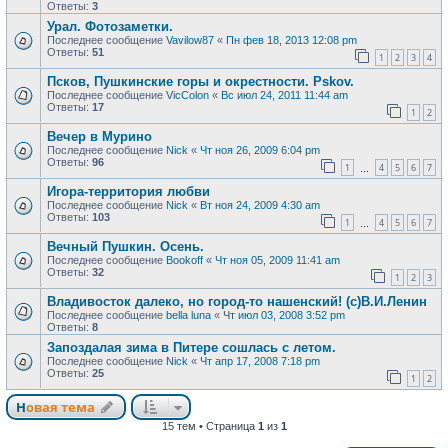
Ответы:
3
Урал. Фотозаметки.
Последнее сообщение
Vavilow87
«
Пн фев 18, 2013 12:08 pm
Ответы:
51
1
2
3
4
Псков, Пушкинские горы и окрестности. Pskov.
Последнее сообщение
VicColon
«
Вс июл 24, 2011 11:44 am
Ответы:
17
1
2
Вечер в Мурино
Последнее сообщение
Nick
«
Чт ноя 26, 2009 6:04 pm
Ответы:
96
1
4
5
6
7
…
Игора-территория любви
Последнее сообщение
Nick
«
Вт ноя 24, 2009 4:30 am
Ответы:
103
1
4
5
6
7
…
Вечный Пушкин. Осень.
Последнее сообщение
Bookoff
«
Чт ноя 05, 2009 11:41 am
Ответы:
32
1
2
3
Владивосток далеко, но город-то нашенский! (с)В.И.Ленин
Последнее сообщение
bella luna
«
Чт июл 03, 2008 3:52 pm
Ответы:
8
Запоздалая зима в Питере сошлась с летом.
Последнее сообщение
Nick
«
Чт апр 17, 2008 7:18 pm
Ответы:
25
1
2
Новая тема
Н
о
в
а
я
т
е
м
а
15 тем • Страница
1
из
1