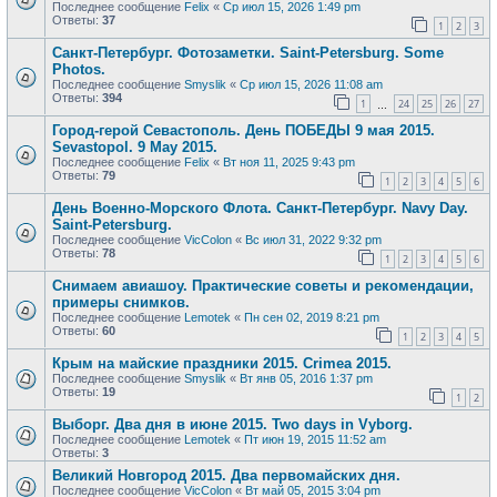
Последнее сообщение
Felix
«
Ср июл 15, 2026 1:49 pm
Ответы:
37
1
2
3
Санкт-Петербург. Фотозаметки. Saint-Petersburg. Some
Photos.
Последнее сообщение
Smyslik
«
Ср июл 15, 2026 11:08 am
Ответы:
394
1
24
25
26
27
…
Город-герой Севастополь. День ПОБЕДЫ 9 мая 2015.
Sevastopol. 9 May 2015.
Последнее сообщение
Felix
«
Вт ноя 11, 2025 9:43 pm
Ответы:
79
1
2
3
4
5
6
День Военно-Морского Флота. Санкт-Петербург. Navy Day.
Saint-Petersburg.
Последнее сообщение
VicColon
«
Вс июл 31, 2022 9:32 pm
Ответы:
78
1
2
3
4
5
6
Снимаем авиашоу. Практические советы и рекомендации,
примеры снимков.
Последнее сообщение
Lemotek
«
Пн сен 02, 2019 8:21 pm
Ответы:
60
1
2
3
4
5
Крым на майские праздники 2015. Crimea 2015.
Последнее сообщение
Smyslik
«
Вт янв 05, 2016 1:37 pm
Ответы:
19
1
2
Выборг. Два дня в июне 2015. Two days in Vyborg.
Последнее сообщение
Lemotek
«
Пт июн 19, 2015 11:52 am
Ответы:
3
Великий Новгород 2015. Два первомайских дня.
Последнее сообщение
VicColon
«
Вт май 05, 2015 3:04 pm