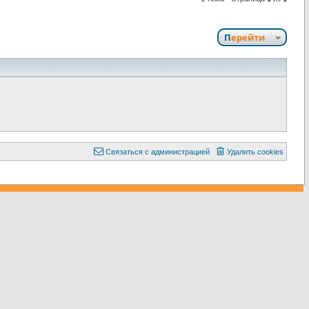
Перейти
С
в
я
з
а
т
ь
с
я
с
а
д
м
и
н
и
с
т
р
а
ц
и
е
й
Удалить cookies