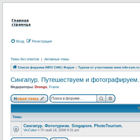
Вход
Р
е
г
и
с
т
р
а
ц
и
я
Темы без ответов
|
Активные темы
Список форумов INFO CAM | Форум
Туризм от участников www.info-cam.ru
Сингапур. Путешествуем и фотографируем. S
Модераторы:
Drongo
,
Frame
Новая тема
Поиск
Расширенны
Н
о
в
а
я
т
е
м
а
Темы
Сингапур. Фототуризм. Singapore. PhotoTourism.
VicColon
»
Пт май 16, 2008 9:31 pm