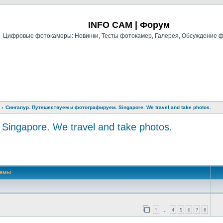
Регистрация
INFO CAM | Форум
Цифровые фотокамеры: Новинки, Тесты фотокамер, Галерея, Обсуждение 
Сингапур. Путешествуем и фотографируем. Singapore. We travel and take photos.
ingapore. We travel and take photos.
й поиск
Темы
1
4
5
6
7
8
…