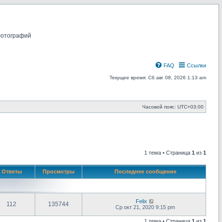
фотографий
FAQ
Ссылки
Текущее время: Сб авг 08, 2026 1:13 am
Часовой пояс:
UTC+03:00
1 тема • Страница
1
из
1
Ответы
Просмотры
Последнее сообщение
Felix
112
135744
Ср окт 21, 2020 9:15 pm
1 тема • Страница
1
из
1