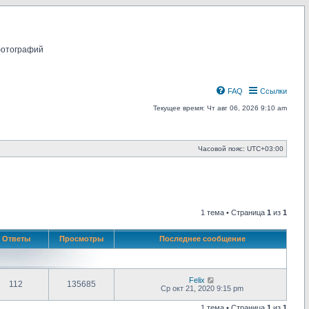
фотографий
FAQ
Ссылки
Текущее время: Чт авг 06, 2026 9:10 am
Часовой пояс:
UTC+03:00
1 тема • Страница
1
из
1
Ответы
Просмотры
Последнее сообщение
Felix
112
135685
Ср окт 21, 2020 9:15 pm
1 тема • Страница
1
из
1