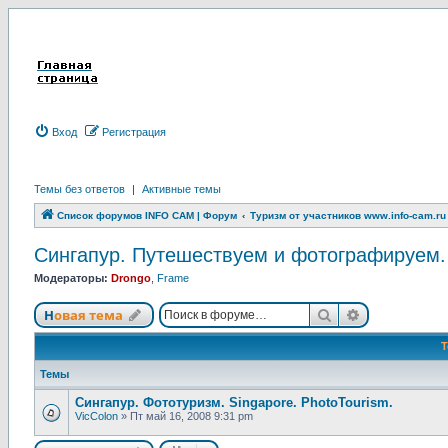
Вход
Р
е
г
и
с
т
р
а
ц
и
я
Темы без ответов
|
Активные темы
Список форумов INFO CAM | Форум
Туризм от участников www.info-cam.ru
Сингапур. Путешествуем и фотографируем. S
Модераторы:
Drongo
,
Frame
Новая тема
Поиск
Расширенны
Н
о
в
а
я
т
е
м
а
Темы
Сингапур. Фототуризм. Singapore. PhotoTourism.
VicColon
»
Пт май 16, 2008 9:31 pm