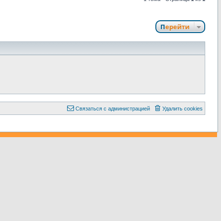
Перейти
С
в
я
з
а
т
ь
с
я
с
а
д
м
и
н
и
с
т
р
а
ц
и
е
й
Удалить cookies