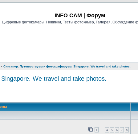
Регистрация
INFO CAM | Форум
Цифровые фотокамеры: Новинки, Тесты фотокамер, Галерея, Обсуждение 
Сингапур. Путешествуем и фотографируем. Singapore. We travel and take photos.
ingapore. We travel and take photos.
й поиск
Темы
1
4
5
6
7
8
…