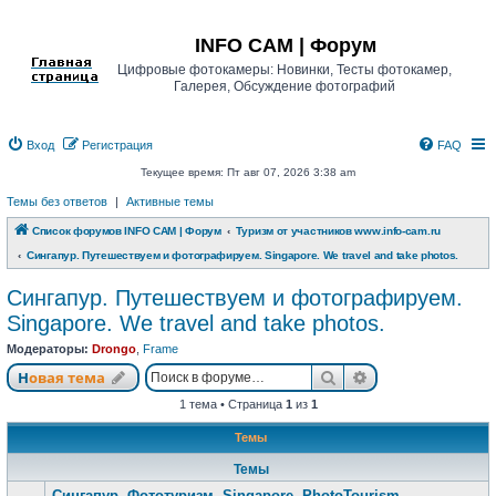
Регистрация
INFO CAM | Форум
Цифровые фотокамеры: Новинки, Тесты фотокамер,
Галерея, Обсуждение фотографий
Вход
Р
е
г
и
с
т
р
а
ц
и
я
FAQ
Текущее время: Пт авг 07, 2026 3:38 am
Темы без ответов
|
Активные темы
Список форумов INFO CAM | Форум
Туризм от участников www.info-cam.ru
Сингапур. Путешествуем и фотографируем. Singapore. We travel and take photos.
Сингапур. Путешествуем и фотографируем.
Singapore. We travel and take photos.
Модераторы:
Drongo
,
Frame
Новая тема
Поиск
Расширенный п
Н
о
в
а
я
т
е
м
а
1 тема • Страница
1
из
1
Темы
Темы
Сингапур. Фототуризм. Singapore. PhotoTourism.