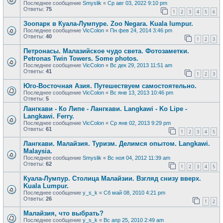
Последнее сообщение
Smyslik
«
Ср авг 03, 2022 9:10 pm
Ответы:
75
1
2
3
4
5
6
Зоопарк в Куала-Лумпуре. Zoo Negara. Kuala lumpur.
Последнее сообщение
VicColon
«
Пн фев 24, 2014 3:46 pm
Ответы:
40
1
2
3
Петронасы. Малазийское чудо света. Фотозаметки.
Petronas Twin Towers. Some photos.
Последнее сообщение
VicColon
«
Вс дек 29, 2013 11:51 am
Ответы:
41
1
2
3
Юго-Восточная Азия. Путешествуем самостоятельно.
Последнее сообщение
VicColon
«
Вс янв 13, 2013 10:46 pm
Ответы:
5
Лангкави - Ко Липе - Лангкави. Langkawi - Ko Lipe -
Langkawi. Ferry.
Последнее сообщение
VicColon
«
Ср янв 02, 2013 9:29 pm
Ответы:
61
1
2
3
4
5
Лангкави. Малайзия. Туризм. Делимся опытом. Langkawi.
Malaysia.
Последнее сообщение
Smyslik
«
Вс ноя 04, 2012 11:39 am
Ответы:
62
1
2
3
4
5
Куала-Лумпур. Столица Малайзии. Взгляд снизу вверх.
Kuala Lumpur.
Последнее сообщение
y_s_k
«
Сб май 08, 2010 4:21 pm
Ответы:
26
1
2
Малайзия, что выбрать?
Последнее сообщение
y_s_k
«
Вс апр 25, 2010 2:49 am