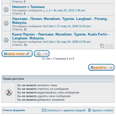
Ответы:
5
Немного с Тиомана
Последнее сообщение
y_s_k
«
Вс апр 25, 2010 2:38 am
Ответы:
8
Лангкави - Пенанг. Малайзия. Туризм. Langkawi - Penang.
Malaysia.
Последнее сообщение
VicColon
«
Пт мар 14, 2008 10:34 pm
Ответы:
11
Куала Перлис - Лангкави. Малайзия. Туризм. Kuala Perlis -
Langkawi. Malaysia.
Последнее сообщение
VicColon
«
Вс мар 09, 2008 12:09 pm
Ответы:
15
1
2
Новая тема
Н
о
в
а
я
т
е
м
а
11 тем • Страница
1
из
1
Перейти
Права доступа
Вы
не можете
начинать темы
Вы
не можете
отвечать на сообщения
Вы
не можете
редактировать свои сообщения
Вы
не можете
удалять свои сообщения
Вы
не можете
добавлять вложения
Связаться с
Список форумов
С
в
я
з
а
т
ь
с
я
с
а
д
м
и
н
и
с
т
р
а
ц
и
е
й
Удалить cookies