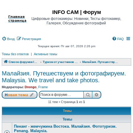
Регистрация
INFO CAM | Форум
Цифровые фотокамеры: Новинки, Тесты фотокамер,
Галерея, Обсуждение фотографий
Вход
Р
е
г
и
с
т
р
а
ц
и
я
FAQ
Текущее время: Пт авг 07, 2026 2:26 pm
Темы без ответов
|
Активные темы
Список форумов INFO CAM | Форум
Туризм от участников www.info-cam.ru
Малайзия. Путешествуем и фотографируем. Malaysia. We travel and take photos.
Малайзия. Путешествуем и фотографируем.
Malaysia. We travel and take photos.
Модераторы:
Drongo
,
Frame
Новая тема
Поиск
Расширенный п
Н
о
в
а
я
т
е
м
а
11 тем • Страница
1
из
1
Темы
Темы
Пенанг - жемчужина Востока. Малайзия. Фототуризм.
Penang. Malaysia.