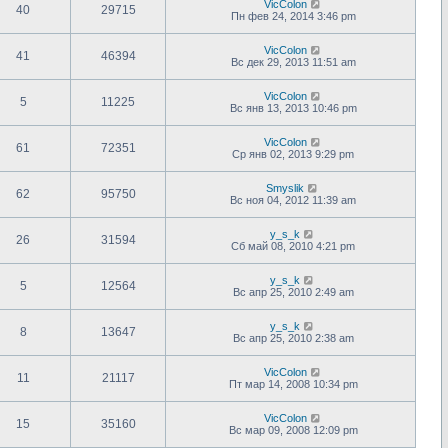
VicColon
40
29715
Пн фев 24, 2014 3:46 pm
VicColon
41
46394
Вс дек 29, 2013 11:51 am
VicColon
5
11225
Вс янв 13, 2013 10:46 pm
VicColon
61
72351
Ср янв 02, 2013 9:29 pm
Smyslik
62
95750
Вс ноя 04, 2012 11:39 am
y_s_k
26
31594
Сб май 08, 2010 4:21 pm
y_s_k
5
12564
Вс апр 25, 2010 2:49 am
y_s_k
8
13647
Вс апр 25, 2010 2:38 am
VicColon
11
21117
Пт мар 14, 2008 10:34 pm
VicColon
15
35160
Вс мар 09, 2008 12:09 pm