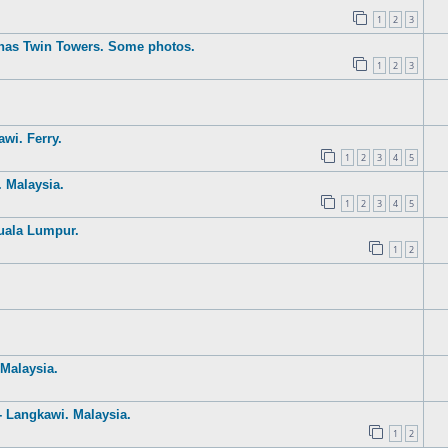
1
2
3
nas Twin Towers. Some photos.
1
2
3
wi. Ferry.
1
2
3
4
5
 Malaysia.
1
2
3
4
5
uala Lumpur.
1
2
Malaysia.
- Langkawi. Malaysia.
1
2