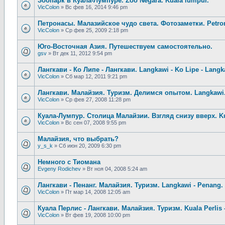
Зоопарк в Куала-Лумпуре. Zoo Negara. Kuala lumpur.
VicColon
»
Вс фев 16, 2014 9:46 pm
Петронасы. Малазийское чудо света. Фотозаметки. Petro
VicColon
»
Ср фев 25, 2009 2:18 pm
Юго-Восточная Азия. Путешествуем самостоятельно.
gsv
»
Вт дек 11, 2012 9:54 pm
Лангкави - Ко Липе - Лангкави. Langkawi - Ko Lipe - Langka
VicColon
»
Сб мар 12, 2011 9:21 pm
Лангкави. Малайзия. Туризм. Делимся опытом. Langkawi.
VicColon
»
Ср фев 27, 2008 11:28 pm
Куала-Лумпур. Столица Малайзии. Взгляд снизу вверх. K
VicColon
»
Вс сен 07, 2008 9:55 pm
Малайзия, что выбрать?
y_s_k
»
Сб июн 20, 2009 6:30 pm
Немного с Тиомана
Evgeny Rodichev
»
Вт ноя 04, 2008 5:24 am
Лангкави - Пенанг. Малайзия. Туризм. Langkawi - Penang. 
VicColon
»
Пт мар 14, 2008 12:05 am
Куала Перлис - Лангкави. Малайзия. Туризм. Kuala Perlis 
VicColon
»
Вт фев 19, 2008 10:00 pm