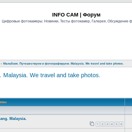
Регистрация
INFO CAM | Форум
Цифровые фотокамеры: Новинки, Тесты фотокамер, Галерея, Обсуждение 
Малайзия. Путешествуем и фотографируем. Malaysia. We travel and take photos.
alaysia. We travel and take photos.
й поиск
Темы
ang. Malaysia.
1
2
3
4
5
6