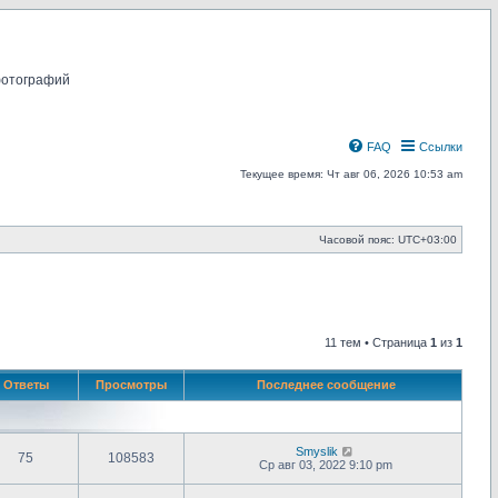
фотографий
FAQ
Ссылки
Текущее время: Чт авг 06, 2026 10:53 am
Часовой пояс:
UTC+03:00
11 тем • Страница
1
из
1
Ответы
Просмотры
Последнее сообщение
Smyslik
75
108583
Ср авг 03, 2022 9:10 pm