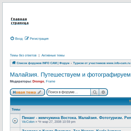
Вход
Р
е
г
и
с
т
р
а
ц
и
я
Темы без ответов
|
Активные темы
Список форумов INFO CAM | Форум
Туризм от участников www.info-cam.ru
Малайзия. Путешествуем и фотографируем. M
Модераторы:
Drongo
,
Frame
Новая тема
Поиск
Расширенны
Н
о
в
а
я
т
е
м
а
Темы
Пенанг - жемчужина Востока. Малайзия. Фототуризм. Pen
VicColon
»
Чт мар 27, 2008 10:59 pm