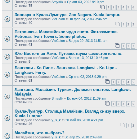
Последнее сообщение
Smyslik
«
Ср авг 03, 2022 9:10 pm
Ответы:
75
1
2
3
4
5
6
Зоопарк в Куала-Лумпуре. Zoo Negara. Kuala lumpur.
Последнее сообщение
VicColon
«
Пн фев 24, 2014 3:46 pm
Ответы:
40
1
2
3
Петронасы. Малазийское чудо света. Фотозаметки.
Petronas Twin Towers. Some photos.
Последнее сообщение
VicColon
«
Вс дек 29, 2013 11:51 am
Ответы:
41
1
2
3
Юго-Восточная Азия. Путешествуем самостоятельно.
Последнее сообщение
VicColon
«
Вс янв 13, 2013 10:46 pm
Ответы:
5
Лангкави - Ко Липе - Лангкави. Langkawi - Ko Lipe -
Langkawi. Ferry.
Последнее сообщение
VicColon
«
Ср янв 02, 2013 9:29 pm
Ответы:
61
1
2
3
4
5
Лангкави. Малайзия. Туризм. Делимся опытом. Langkawi.
Malaysia.
Последнее сообщение
Smyslik
«
Вс ноя 04, 2012 11:39 am
Ответы:
62
1
2
3
4
5
Куала-Лумпур. Столица Малайзии. Взгляд снизу вверх.
Kuala Lumpur.
Последнее сообщение
y_s_k
«
Сб май 08, 2010 4:21 pm
Ответы:
26
1
2
Малайзия, что выбрать?
Последнее сообщение
y_s_k
«
Вс апр 25, 2010 2:49 am