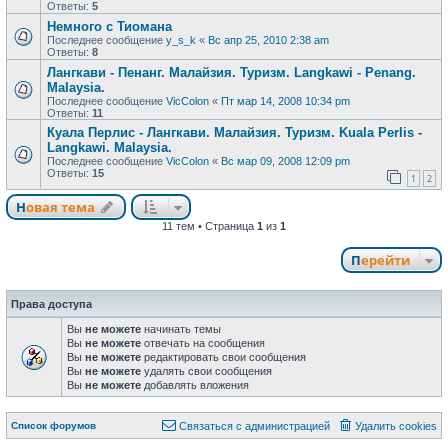
Ответы:
5
Немного с Тиомана
Последнее сообщение
y_s_k
«
Вс апр 25, 2010 2:38 am
Ответы:
8
Лангкави - Пенанг. Малайзия. Туризм. Langkawi - Penang.
Malaysia.
Последнее сообщение
VicColon
«
Пт мар 14, 2008 10:34 pm
Ответы:
11
Куала Перлис - Лангкави. Малайзия. Туризм. Kuala Perlis -
Langkawi. Malaysia.
Последнее сообщение
VicColon
«
Вс мар 09, 2008 12:09 pm
Ответы:
15
1
2
Новая тема
Н
о
в
а
я
т
е
м
а
11 тем • Страница
1
из
1
Перейти
Права доступа
Вы
не можете
начинать темы
Вы
не можете
отвечать на сообщения
Вы
не можете
редактировать свои сообщения
Вы
не можете
удалять свои сообщения
Вы
не можете
добавлять вложения
Связаться с
Список форумов
С
в
я
з
а
т
ь
с
я
с
а
д
м
и
н
и
с
т
р
а
ц
и
е
й
Удалить cookies