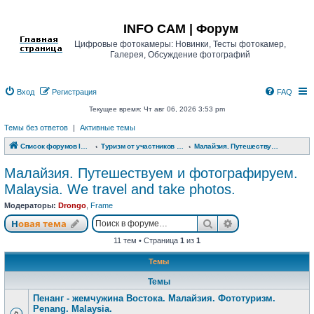
Регистрация
INFO CAM | Форум
Цифровые фотокамеры: Новинки, Тесты фотокамер,
Галерея, Обсуждение фотографий
Вход
Р
е
г
и
с
т
р
а
ц
и
я
FAQ
Текущее время: Чт авг 06, 2026 3:53 pm
Темы без ответов
|
Активные темы
Список форумов INFO CAM | Форум
Туризм от участников www.info-cam.ru
Малайзия. Путешествуем и фотографируем. Malaysia. We travel and take photos.
Малайзия. Путешествуем и фотографируем.
Malaysia. We travel and take photos.
Модераторы:
Drongo
,
Frame
Новая тема
Поиск
Расширенный п
Н
о
в
а
я
т
е
м
а
11 тем • Страница
1
из
1
Темы
Темы
Пенанг - жемчужина Востока. Малайзия. Фототуризм.
Penang. Malaysia.