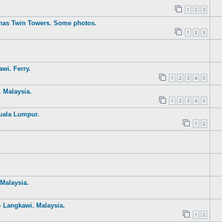
1
2
3
nas Twin Towers. Some photos.
1
2
3
wi. Ferry.
1
2
3
4
5
 Malaysia.
1
2
3
4
5
uala Lumpur.
1
2
Malaysia.
- Langkawi. Malaysia.
1
2