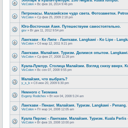
Зоопарк в Куала-Лумпуре. Zoo Negara. Kuala lumpur.
VicColon
»
Вс фев 16, 2014 9:46 pm
Петронасы. Малазийское чудо света. Фотозаметки. Petro
VicColon
»
Ср фев 25, 2009 2:18 pm
Юго-Восточная Азия. Путешествуем самостоятельно.
gsv
»
Вт дек 11, 2012 9:54 pm
Лангкави - Ко Липе - Лангкави. Langkawi - Ko Lipe - Langka
VicColon
»
Сб мар 12, 2011 9:21 pm
Лангкави. Малайзия. Туризм. Делимся опытом. Langkawi.
VicColon
»
Ср фев 27, 2008 11:28 pm
Куала-Лумпур. Столица Малайзии. Взгляд снизу вверх. K
VicColon
»
Вс сен 07, 2008 9:55 pm
Малайзия, что выбрать?
y_s_k
»
Сб июн 20, 2009 6:30 pm
Немного с Тиомана
Evgeny Rodichev
»
Вт ноя 04, 2008 5:24 am
Лангкави - Пенанг. Малайзия. Туризм. Langkawi - Penang. 
VicColon
»
Пт мар 14, 2008 12:05 am
Куала Перлис - Лангкави. Малайзия. Туризм. Kuala Perlis 
VicColon
»
Вт фев 19, 2008 10:00 pm