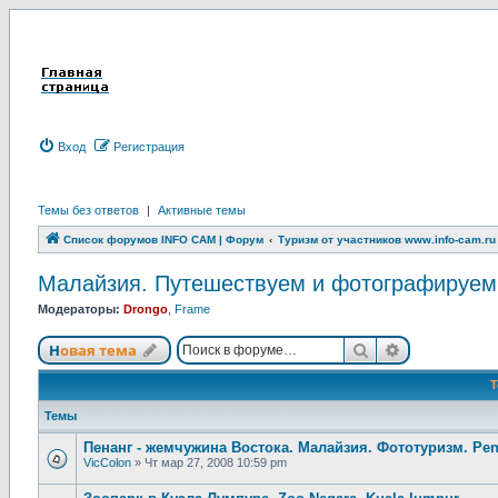
Вход
Р
е
г
и
с
т
р
а
ц
и
я
Темы без ответов
|
Активные темы
Список форумов INFO CAM | Форум
Туризм от участников www.info-cam.ru
Малайзия. Путешествуем и фотографируем. M
Модераторы:
Drongo
,
Frame
Новая тема
Поиск
Расширенны
Н
о
в
а
я
т
е
м
а
Темы
Пенанг - жемчужина Востока. Малайзия. Фототуризм. Pen
VicColon
»
Чт мар 27, 2008 10:59 pm