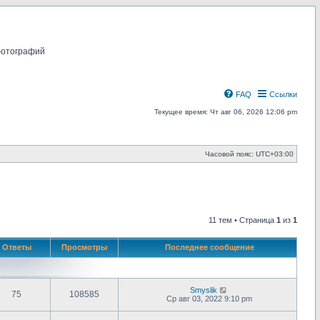
фотографий
FAQ
Ссылки
Текущее время: Чт авг 06, 2026 12:06 pm
Часовой пояс:
UTC+03:00
11 тем • Страница
1
из
1
Ответы
Просмотры
Последнее сообщение
Smyslik
75
108585
Ср авг 03, 2022 9:10 pm