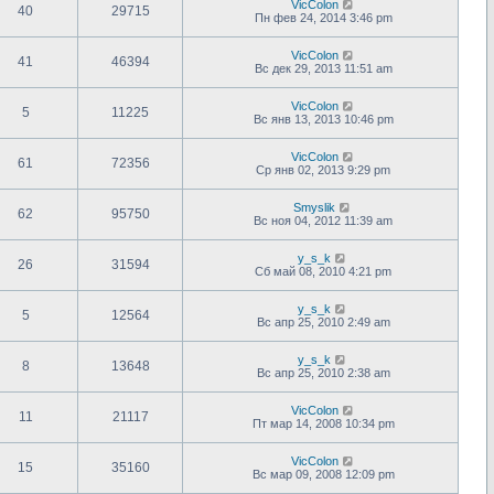
VicColon
40
29715
Пн фев 24, 2014 3:46 pm
VicColon
41
46394
Вс дек 29, 2013 11:51 am
VicColon
5
11225
Вс янв 13, 2013 10:46 pm
VicColon
61
72356
Ср янв 02, 2013 9:29 pm
Smyslik
62
95750
Вс ноя 04, 2012 11:39 am
y_s_k
26
31594
Сб май 08, 2010 4:21 pm
y_s_k
5
12564
Вс апр 25, 2010 2:49 am
y_s_k
8
13648
Вс апр 25, 2010 2:38 am
VicColon
11
21117
Пт мар 14, 2008 10:34 pm
VicColon
15
35160
Вс мар 09, 2008 12:09 pm