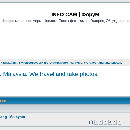
Регистрация
INFO CAM | Форум
Цифровые фотокамеры: Новинки, Тесты фотокамер, Галерея, Обсуждение 
Малайзия. Путешествуем и фотографируем. Malaysia. We travel and take photos.
alaysia. We travel and take photos.
й поиск
Темы
ang. Malaysia.
1
2
3
4
5
6