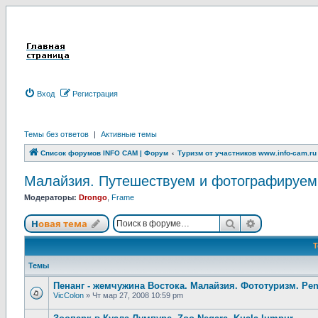
Вход
Р
е
г
и
с
т
р
а
ц
и
я
Темы без ответов
|
Активные темы
Список форумов INFO CAM | Форум
Туризм от участников www.info-cam.ru
Малайзия. Путешествуем и фотографируем. M
Модераторы:
Drongo
,
Frame
Новая тема
Поиск
Расширенны
Н
о
в
а
я
т
е
м
а
Темы
Пенанг - жемчужина Востока. Малайзия. Фототуризм. Pen
VicColon
»
Чт мар 27, 2008 10:59 pm