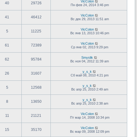
VicColon
40
29726
Пн фев 24, 2014 3:46 pm
VicColon
41
46412
Вс дек 29, 2013 11:51 am
VicColon
5
11225
Вс янв 13, 2013 10:46 pm
VicColon
61
72389
Ср янв 02, 2013 9:29 pm
Smyslik
62
95784
Вс ноя 04, 2012 11:39 am
y_s_k
26
31607
Сб май 08, 2010 4:21 pm
y_s_k
5
12568
Вс апр 25, 2010 2:49 am
y_s_k
8
13650
Вс апр 25, 2010 2:38 am
VicColon
11
21121
Пт мар 14, 2008 10:34 pm
VicColon
15
35170
Вс мар 09, 2008 12:09 pm