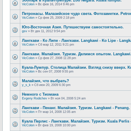
Зоопарк в Куала-Лумпуре. Zoo Negara. Kuala lumpur.
VicColon
»
Вс фев 16, 2014 9:46 pm
Петронасы. Малазийское чудо света. Фотозаметки. Petro
VicColon
»
Ср фев 25, 2009 2:18 pm
Юго-Восточная Азия. Путешествуем самостоятельно.
gsv
»
Вт дек 11, 2012 9:54 pm
Лангкави - Ко Липе - Лангкави. Langkawi - Ko Lipe - Langka
VicColon
»
Сб мар 12, 2011 9:21 pm
Лангкави. Малайзия. Туризм. Делимся опытом. Langkawi.
VicColon
»
Ср фев 27, 2008 11:28 pm
Куала-Лумпур. Столица Малайзии. Взгляд снизу вверх. K
VicColon
»
Вс сен 07, 2008 9:55 pm
Малайзия, что выбрать?
y_s_k
»
Сб июн 20, 2009 6:30 pm
Немного с Тиомана
Evgeny Rodichev
»
Вт ноя 04, 2008 5:24 am
Лангкави - Пенанг. Малайзия. Туризм. Langkawi - Penang. 
VicColon
»
Пт мар 14, 2008 12:05 am
Куала Перлис - Лангкави. Малайзия. Туризм. Kuala Perlis 
VicColon
»
Вт фев 19, 2008 10:00 pm