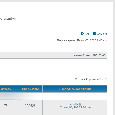
фотографий
FAQ
Ссылки
Текущее время: Пт авг 07, 2026 8:40 am
Часовой пояс:
UTC+03:00
11 тем • Страница
1
из
1
Ответы
Просмотры
Последнее сообщение
Smyslik
75
108626
Ср авг 03, 2022 9:10 pm