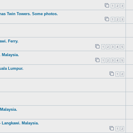
1
2
3
nas Twin Towers. Some photos.
1
2
3
wi. Ferry.
1
2
3
4
5
 Malaysia.
1
2
3
4
5
uala Lumpur.
1
2
Malaysia.
- Langkawi. Malaysia.
1
2