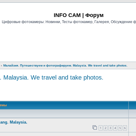
Регистрация
INFO CAM | Форум
Цифровые фотокамеры: Новинки, Тесты фотокамер, Галерея, Обсуждение 
Малайзия. Путешествуем и фотографируем. Malaysia. We travel and take photos.
alaysia. We travel and take photos.
й поиск
Темы
ang. Malaysia.
1
2
3
4
5
6