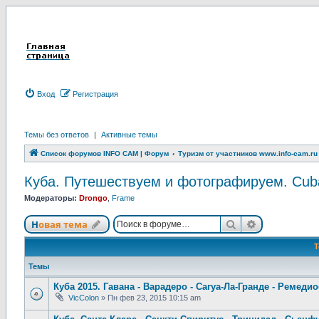
Вход
Р
е
г
и
с
т
р
а
ц
и
я
Темы без ответов
|
Активные темы
Список форумов INFO CAM | Форум
Туризм от участников www.info-cam.ru
Куба. Путешествуем и фотографируем. Cuba.
Модераторы:
Drongo
,
Frame
Новая тема
Поиск
Расширенны
Н
о
в
а
я
т
е
м
а
Темы
Куба 2015. Гавана - Варадеро - Сагуа-Ла-Гранде - Ремедио
VicColon
»
Пн фев 23, 2015 10:15 am