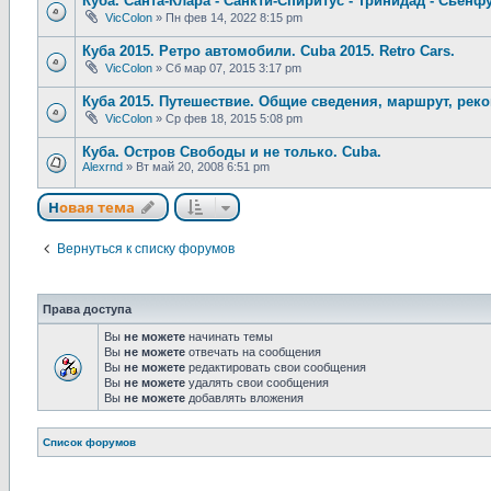
Куба. Санта-Клара - Санкти-Спиритус - Тринидад - Сьенфу
VicColon
»
Пн фев 14, 2022 8:15 pm
Куба 2015. Ретро автомобили. Cuba 2015. Retro Cars.
VicColon
»
Сб мар 07, 2015 3:17 pm
Куба 2015. Путешествие. Общие сведения, маршрут, рек
VicColon
»
Ср фев 18, 2015 5:08 pm
Куба. Остров Свободы и не только. Cuba.
Alexrnd
»
Вт май 20, 2008 6:51 pm
Новая тема
Н
о
в
а
я
т
е
м
а
Вернуться к списку форумов
Права доступа
Вы
не можете
начинать темы
Вы
не можете
отвечать на сообщения
Вы
не можете
редактировать свои сообщения
Вы
не можете
удалять свои сообщения
Вы
не можете
добавлять вложения
Связаться с
Список форумов
администрацией