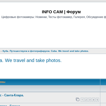
Регистрация
INFO CAM | Форум
Цифровые фотокамеры: Новинки, Тесты фотокамер, Галерея, Обсуждение 
Куба. Путешествуем и фотографируем. Cuba. We travel and take photos.
 We travel and take photos.
й поиск
Темы
с - Санта-Клара.
1
2
3
4
5