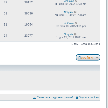
VicColon
82
36152
Пн июн 20, 2022 10:38 pm
Smyslik
51
39536
Чт май 19, 2022 10:28 am
VicColon
31
19654
Ср фев 18, 2015 9:01 pm
Smyslik
14
23077
Вт дек 27, 2011 10:00 am
5 тем • Страница
1
из
1
Перейти
С
в
я
з
а
т
ь
с
я
с
а
д
м
и
н
и
с
т
р
а
ц
и
е
й
Удалить cookies