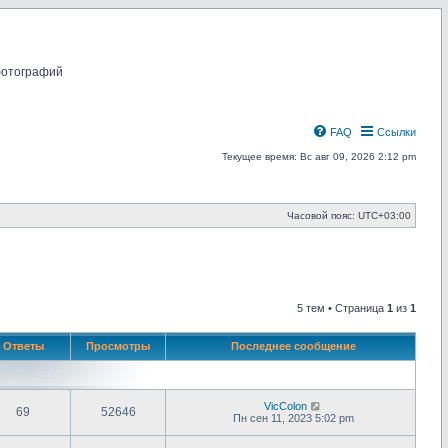
фотографий
FAQ
Ссылки
Текущее время: Вс авг 09, 2026 2:12 pm
Часовой пояс:
UTC+03:00
5 тем • Страница
1
из
1
Ответы
Просмотры
Последнее сообщение
VicColon
69
52646
Пн сен 11, 2023 5:02 pm