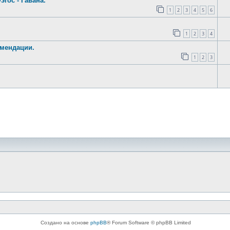
эгос - Гавана.
1
2
3
4
5
6
1
2
3
4
омендации.
1
2
3
Создано на основе
phpBB
® Forum Software © phpBB Limited