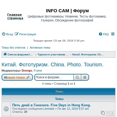
Регистрация
INFO CAM | Форум
Цифровые фотокамеры: Новинки, Тесты фотокамер,
Галерея, Обсуждение фотографий
Вход
Р
е
г
и
с
т
р
а
ц
и
я
FAQ
Текущее время: Сб авг 08, 2026 5:36 pm
Темы без ответов
|
Активные темы
Список форумов INFO CAM | Форум
Туризм от участников www.info-cam.ru
Китай. Фототуризм. China. Photo. Tourism.
Китай. Фототуризм. China. Photo. Tourism.
Модераторы:
Drongo
,
Frame
Новая тема
Поиск
Расширенный п
Н
о
в
а
я
т
е
м
а
4 темы • Страница
1
из
1
Темы
Темы
Пять дней в Гонконге. Five Days in Hong Kong.
Последнее сообщение
Lemotek
«
Пн авг 12, 2019 9:37 am
Ответы:
29
1
2