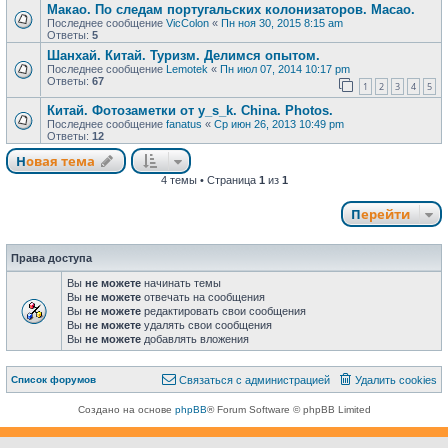
Макао. По следам португальских колонизаторов. Macao.
Последнее сообщение
VicColon
«
Пн ноя 30, 2015 8:15 am
Ответы:
5
Шанхай. Китай. Туризм. Делимся опытом.
Последнее сообщение
Lemotek
«
Пн июл 07, 2014 10:17 pm
Ответы:
67
1
2
3
4
5
Китай. Фотозаметки от y_s_k. China. Photos.
Последнее сообщение
fanatus
«
Ср июн 26, 2013 10:49 pm
Ответы:
12
Новая тема
Н
о
в
а
я
т
е
м
а
4 темы • Страница
1
из
1
Перейти
Права доступа
Вы
не можете
начинать темы
Вы
не можете
отвечать на сообщения
Вы
не можете
редактировать свои сообщения
Вы
не можете
удалять свои сообщения
Вы
не можете
добавлять вложения
Связаться с
Список форумов
С
в
я
з
а
т
ь
с
я
с
а
д
м
и
н
и
с
т
р
а
ц
и
е
й
Удалить cookies
администрацией
Создано на основе
phpBB
® Forum Software © phpBB Limited