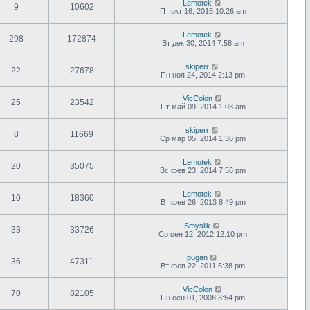
Lemotek
9
10602
Пт окт 16, 2015 10:26 am
Lemotek
298
172874
Вт дек 30, 2014 7:58 am
skiperr
22
27678
Пн ноя 24, 2014 2:13 pm
VicColon
25
23542
Пт май 09, 2014 1:03 am
skiperr
8
11669
Ср мар 05, 2014 1:36 pm
Lemotek
20
35075
Вс фев 23, 2014 7:56 pm
Lemotek
10
18360
Вт фев 26, 2013 8:49 pm
Smyslik
33
33726
Ср сен 12, 2012 12:10 pm
pugan
36
47311
Вт фев 22, 2011 5:38 pm
VicColon
70
82105
Пн сен 01, 2008 3:54 pm