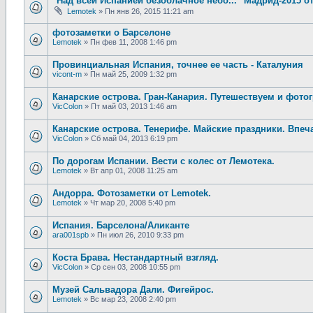
"Над всей Испанией безоблачное небо..." Мадрид-2015 о
Lemotek
»
Пн янв 26, 2015 11:21 am
фотозаметки о Барселоне
Lemotek
»
Пн фев 11, 2008 1:46 pm
Провинциальная Испания, точнее ее часть - Каталуния
vicont-m
»
Пн май 25, 2009 1:32 pm
Канарские острова. Гран-Канария. Путешествуем и фото
VicColon
»
Пт май 03, 2013 1:46 am
Канарские острова. Тенерифе. Майские праздники. Впеч
VicColon
»
Сб май 04, 2013 6:19 pm
По дорогам Испании. Вести с колес от Лемотека.
Lemotek
»
Вт апр 01, 2008 11:25 am
Андорра. Фотозаметки от Lemotek.
Lemotek
»
Чт мар 20, 2008 5:40 pm
Испания. Барселона/Аликанте
ara001spb
»
Пн июл 26, 2010 9:33 pm
Коста Брава. Нестандартный взгляд.
VicColon
»
Ср сен 03, 2008 10:55 pm
Музей Сальвадора Дали. Фигейрос.
Lemotek
»
Вс мар 23, 2008 2:40 pm