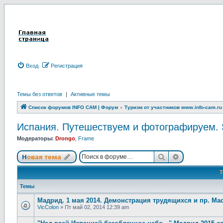
Вход
Р
е
г
и
с
т
р
а
ц
и
я
Темы без ответов
|
Активные темы
Список форумов INFO CAM | Форум
Туризм от участников www.info-cam.ru
Испания. Путешествуем и фотографируем. Sp
Модераторы:
Drongo
,
Frame
Новая тема
Поиск
Расширенны
Н
о
в
а
я
т
е
м
а
Темы
Мадрид. 1 мая 2014. Демонстрация трудящихся и пр. Mad
VicColon
»
Пт май 02, 2014 12:39 am