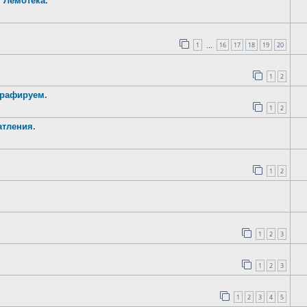
т Лемотека.
1
16
17
18
19
20
…
1
2
графируем.
1
2
атления.
1
2
1
2
3
1
2
3
1
2
3
4
5