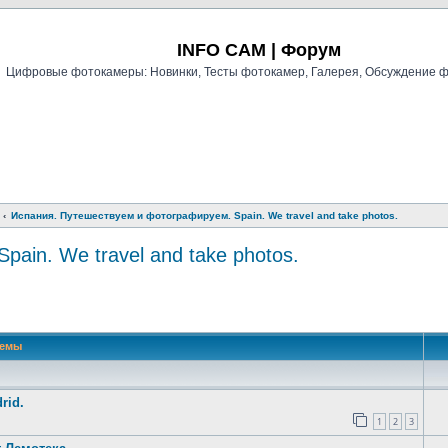
Регистрация
INFO CAM | Форум
Цифровые фотокамеры: Новинки, Тесты фотокамер, Галерея, Обсуждение 
Испания. Путешествуем и фотографируем. Spain. We travel and take photos.
ain. We travel and take photos.
й поиск
Темы
rid.
1
2
3