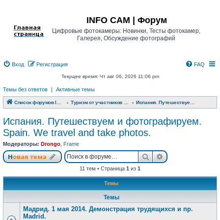
Регистрация
INFO CAM | Форум
Цифровые фотокамеры: Новинки, Тесты фотокамер,
Галерея, Обсуждение фотографий
Вход
Р
е
г
и
с
т
р
а
ц
и
я
FAQ
Текущее время: Чт авг 06, 2026 11:06 pm
Темы без ответов
|
Активные темы
Список форумов INFO CAM | Форум
Туризм от участников www.info-cam.ru
Испания. Путешествуем и фотографируем. Spain. We travel and take photos.
Испания. Путешествуем и фотографируем.
Spain. We travel and take photos.
Модераторы:
Drongo
,
Frame
Новая тема
Поиск
Расширенный п
Н
о
в
а
я
т
е
м
а
11 тем • Страница
1
из
1
Темы
Темы
Мадрид. 1 мая 2014. Демонстрация трудящихся и пр.
Madrid.