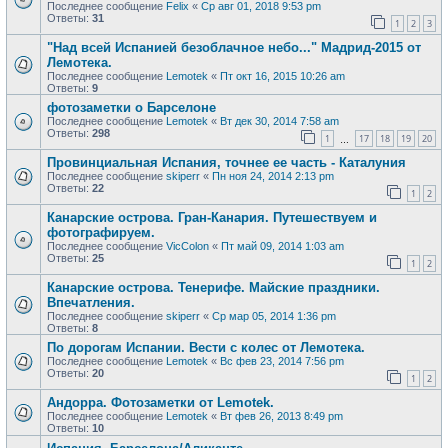
Последнее сообщение
Felix
«
Ср авг 01, 2018 9:53 pm
Ответы:
31
1
2
3
"Над всей Испанией безоблачное небо..." Мадрид-2015 от
Лемотека.
Последнее сообщение
Lemotek
«
Пт окт 16, 2015 10:26 am
Ответы:
9
фотозаметки о Барселоне
Последнее сообщение
Lemotek
«
Вт дек 30, 2014 7:58 am
Ответы:
298
1
17
18
19
20
…
Провинциальная Испания, точнее ее часть - Каталуния
Последнее сообщение
skiperr
«
Пн ноя 24, 2014 2:13 pm
Ответы:
22
1
2
Канарские острова. Гран-Канария. Путешествуем и
фотографируем.
Последнее сообщение
VicColon
«
Пт май 09, 2014 1:03 am
Ответы:
25
1
2
Канарские острова. Тенерифе. Майские праздники.
Впечатления.
Последнее сообщение
skiperr
«
Ср мар 05, 2014 1:36 pm
Ответы:
8
По дорогам Испании. Вести с колес от Лемотека.
Последнее сообщение
Lemotek
«
Вс фев 23, 2014 7:56 pm
Ответы:
20
1
2
Андорра. Фотозаметки от Lemotek.
Последнее сообщение
Lemotek
«
Вт фев 26, 2013 8:49 pm
Ответы:
10