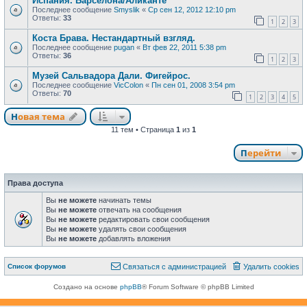
Испания. Барселона/Аликанте
Последнее сообщение
Smyslik
«
Ср сен 12, 2012 12:10 pm
Ответы:
33
1
2
3
Коста Брава. Нестандартный взгляд.
Последнее сообщение
pugan
«
Вт фев 22, 2011 5:38 pm
Ответы:
36
1
2
3
Музей Сальвадора Дали. Фигейрос.
Последнее сообщение
VicColon
«
Пн сен 01, 2008 3:54 pm
Ответы:
70
1
2
3
4
5
Новая тема
Н
о
в
а
я
т
е
м
а
11 тем • Страница
1
из
1
Перейти
Права доступа
Вы
не можете
начинать темы
Вы
не можете
отвечать на сообщения
Вы
не можете
редактировать свои сообщения
Вы
не можете
удалять свои сообщения
Вы
не можете
добавлять вложения
Связаться с
Список форумов
С
в
я
з
а
т
ь
с
я
с
а
д
м
и
н
и
с
т
р
а
ц
и
е
й
Удалить cookies
администрацией
Создано на основе
phpBB
® Forum Software © phpBB Limited