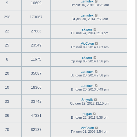
Lemotek
9
10609
Пт окт 16, 2015 10:26 am
Lemotek
298
173067
Вт дек 30, 2014 7:58 am
skiperr
22
27686
Пн ноя 24, 2014 2:13 pm
VicColon
25
23549
Пт май 09, 2014 1:03 am
skiperr
8
11675
Ср мар 05, 2014 1:36 pm
Lemotek
20
35087
Вс фев 23, 2014 7:56 pm
Lemotek
10
18366
Вт фев 26, 2013 8:49 pm
Smyslik
33
33742
Ср сен 12, 2012 12:10 pm
pugan
36
47331
Вт фев 22, 2011 5:38 pm
VicColon
70
82137
Пн сен 01, 2008 3:54 pm