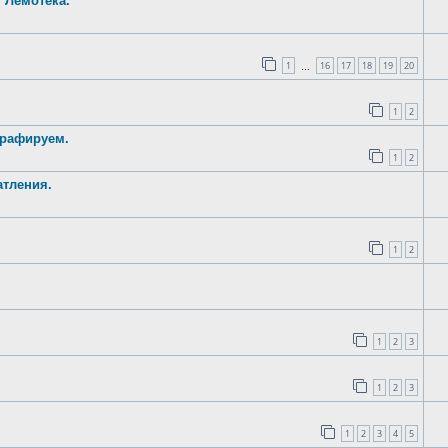
т Лемотека.
1
16
17
18
19
20
…
1
2
графируем.
1
2
атления.
1
2
1
2
3
1
2
3
1
2
3
4
5