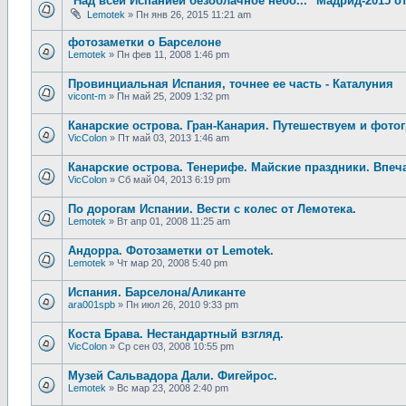
"Над всей Испанией безоблачное небо..." Мадрид-2015 о
Lemotek
»
Пн янв 26, 2015 11:21 am
фотозаметки о Барселоне
Lemotek
»
Пн фев 11, 2008 1:46 pm
Провинциальная Испания, точнее ее часть - Каталуния
vicont-m
»
Пн май 25, 2009 1:32 pm
Канарские острова. Гран-Канария. Путешествуем и фото
VicColon
»
Пт май 03, 2013 1:46 am
Канарские острова. Тенерифе. Майские праздники. Впеч
VicColon
»
Сб май 04, 2013 6:19 pm
По дорогам Испании. Вести с колес от Лемотека.
Lemotek
»
Вт апр 01, 2008 11:25 am
Андорра. Фотозаметки от Lemotek.
Lemotek
»
Чт мар 20, 2008 5:40 pm
Испания. Барселона/Аликанте
ara001spb
»
Пн июл 26, 2010 9:33 pm
Коста Брава. Нестандартный взгляд.
VicColon
»
Ср сен 03, 2008 10:55 pm
Музей Сальвадора Дали. Фигейрос.
Lemotek
»
Вс мар 23, 2008 2:40 pm