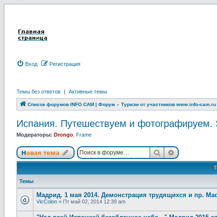
Вход
Р
е
г
и
с
т
р
а
ц
и
я
Темы без ответов
|
Активные темы
Список форумов INFO CAM | Форум
Туризм от участников www.info-cam.ru
Испания. Путешествуем и фотографируем. Sp
Модераторы:
Drongo
,
Frame
Новая тема
Поиск
Расширенны
Н
о
в
а
я
т
е
м
а
Темы
Мадрид. 1 мая 2014. Демонстрация трудящихся и пр. Mad
VicColon
»
Пт май 02, 2014 12:39 am