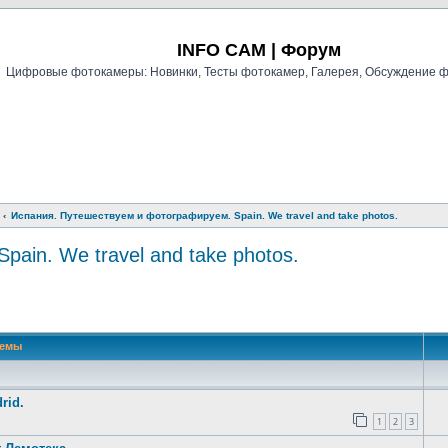
Регистрация
INFO CAM | Форум
Цифровые фотокамеры: Новинки, Тесты фотокамер, Галерея, Обсуждение 
Испания. Путешествуем и фотографируем. Spain. We travel and take photos.
ain. We travel and take photos.
й поиск
Темы
rid.
1
2
3