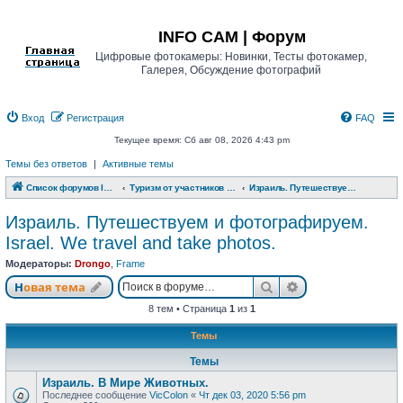
Регистрация
INFO CAM | Форум
Цифровые фотокамеры: Новинки, Тесты фотокамер,
Галерея, Обсуждение фотографий
Вход
Р
е
г
и
с
т
р
а
ц
и
я
FAQ
Текущее время: Сб авг 08, 2026 4:43 pm
Темы без ответов
|
Активные темы
Список форумов INFO CAM | Форум
Туризм от участников www.info-cam.ru
Израиль. Путешествуем и фотографируем. Israel. We travel and take photos.
Израиль. Путешествуем и фотографируем.
Israel. We travel and take photos.
Модераторы:
Drongo
,
Frame
Новая тема
Поиск
Расширенный п
Н
о
в
а
я
т
е
м
а
8 тем • Страница
1
из
1
Темы
Темы
Израиль. В Мире Животных.
Последнее сообщение
VicColon
«
Чт дек 03, 2020 5:56 pm