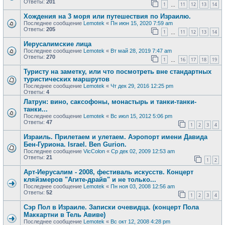
Ответы:
201
1
11
12
13
14
…
Хождения на 3 моря или путешествия по Израилю.
Последнее сообщение
Lemotek
«
Пн июн 15, 2020 7:59 am
Ответы:
205
1
11
12
13
14
…
Иерусалимские лица
Последнее сообщение
Lemotek
«
Вт май 28, 2019 7:47 am
Ответы:
270
1
16
17
18
19
…
Туристу на заметку, или что посмотреть вне стандартных
туристических маршрутов
Последнее сообщение
Lemotek
«
Чт дек 29, 2016 12:25 pm
Ответы:
4
Латрун: вино, саксофоны, монастырь и танки-танки-
танки...
Последнее сообщение
Lemotek
«
Вс июл 15, 2012 5:06 pm
Ответы:
47
1
2
3
4
Израиль. Прилетаем и улетаем. Аэропорт имени Давида
Бен-Гуриона. Israel. Ben Gurion.
Последнее сообщение
VicColon
«
Ср дек 02, 2009 12:53 am
Ответы:
21
1
2
Арт-Иерусалим - 2008, фестиваль искусств. Концерт
кляйзмеров "Агите-драйв" и не только...
Последнее сообщение
Lemotek
«
Пн ноя 03, 2008 12:56 am
Ответы:
52
1
2
3
4
Сэр Пол в Израиле. Записки очевидца. (концерт Пола
Маккартни в Тель Авиве)
Последнее сообщение
Lemotek
«
Вс окт 12, 2008 4:28 pm