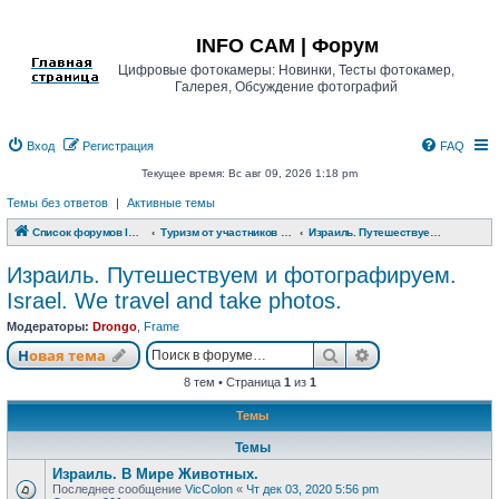
Регистрация
INFO CAM | Форум
Цифровые фотокамеры: Новинки, Тесты фотокамер,
Галерея, Обсуждение фотографий
Вход
Р
е
г
и
с
т
р
а
ц
и
я
FAQ
Текущее время: Вс авг 09, 2026 1:18 pm
Темы без ответов
|
Активные темы
Список форумов INFO CAM | Форум
Туризм от участников www.info-cam.ru
Израиль. Путешествуем и фотографируем. Israel. We travel and take photos.
Израиль. Путешествуем и фотографируем.
Israel. We travel and take photos.
Модераторы:
Drongo
,
Frame
Новая тема
Поиск
Расширенный п
Н
о
в
а
я
т
е
м
а
8 тем • Страница
1
из
1
Темы
Темы
Израиль. В Мире Животных.
Последнее сообщение
VicColon
«
Чт дек 03, 2020 5:56 pm