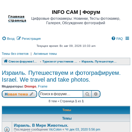
Регистрация
INFO CAM | Форум
Цифровые фотокамеры: Новинки, Тесты фотокамер,
Галерея, Обсуждение фотографий
Вход
Р
е
г
и
с
т
р
а
ц
и
я
FAQ
Текущее время: Вс авг 09, 2026 10:33 am
Темы без ответов
|
Активные темы
Список форумов INFO CAM | Форум
Туризм от участников www.info-cam.ru
Израиль. Путешествуем и фотографируем. Israel. We travel and take photos.
Израиль. Путешествуем и фотографируем.
Israel. We travel and take photos.
Модераторы:
Drongo
,
Frame
Новая тема
Поиск
Расширенный п
Н
о
в
а
я
т
е
м
а
8 тем • Страница
1
из
1
Темы
Темы
Израиль. В Мире Животных.
Последнее сообщение
VicColon
«
Чт дек 03, 2020 5:56 pm