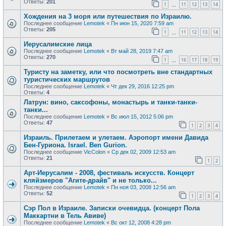
Ответы:
201
1
11
12
13
14
…
Хождения на 3 моря или путешествия по Израилю.
Последнее сообщение
Lemotek
«
Пн июн 15, 2020 7:59 am
Ответы:
205
1
11
12
13
14
…
Иерусалимские лица
Последнее сообщение
Lemotek
«
Вт май 28, 2019 7:47 am
Ответы:
270
1
16
17
18
19
…
Туристу на заметку, или что посмотреть вне стандартных
туристических маршрутов
Последнее сообщение
Lemotek
«
Чт дек 29, 2016 12:25 pm
Ответы:
4
Латрун: вино, саксофоны, монастырь и танки-танки-
танки...
Последнее сообщение
Lemotek
«
Вс июл 15, 2012 5:06 pm
Ответы:
47
1
2
3
4
Израиль. Прилетаем и улетаем. Аэропорт имени Давида
Бен-Гуриона. Israel. Ben Gurion.
Последнее сообщение
VicColon
«
Ср дек 02, 2009 12:53 am
Ответы:
21
1
2
Арт-Иерусалим - 2008, фестиваль искусств. Концерт
кляйзмеров "Агите-драйв" и не только...
Последнее сообщение
Lemotek
«
Пн ноя 03, 2008 12:56 am
Ответы:
52
1
2
3
4
Сэр Пол в Израиле. Записки очевидца. (концерт Пола
Маккартни в Тель Авиве)
Последнее сообщение
Lemotek
«
Вс окт 12, 2008 4:28 pm