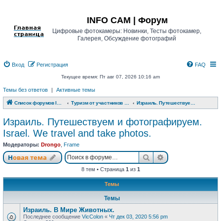
Регистрация
INFO CAM | Форум
Цифровые фотокамеры: Новинки, Тесты фотокамер,
Галерея, Обсуждение фотографий
Вход
Р
е
г
и
с
т
р
а
ц
и
я
FAQ
Текущее время: Пт авг 07, 2026 10:16 am
Темы без ответов
|
Активные темы
Список форумов INFO CAM | Форум
Туризм от участников www.info-cam.ru
Израиль. Путешествуем и фотографируем. Israel. We travel and take photos.
Израиль. Путешествуем и фотографируем.
Israel. We travel and take photos.
Модераторы:
Drongo
,
Frame
Новая тема
Поиск
Расширенный п
Н
о
в
а
я
т
е
м
а
8 тем • Страница
1
из
1
Темы
Темы
Израиль. В Мире Животных.
Последнее сообщение
VicColon
«
Чт дек 03, 2020 5:56 pm