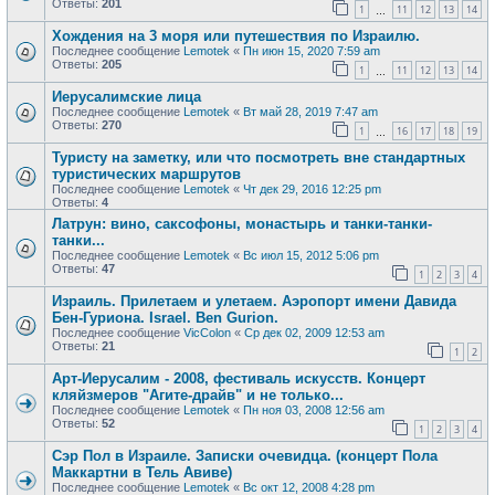
Ответы:
201
1
11
12
13
14
…
Хождения на 3 моря или путешествия по Израилю.
Последнее сообщение
Lemotek
«
Пн июн 15, 2020 7:59 am
Ответы:
205
1
11
12
13
14
…
Иерусалимские лица
Последнее сообщение
Lemotek
«
Вт май 28, 2019 7:47 am
Ответы:
270
1
16
17
18
19
…
Туристу на заметку, или что посмотреть вне стандартных
туристических маршрутов
Последнее сообщение
Lemotek
«
Чт дек 29, 2016 12:25 pm
Ответы:
4
Латрун: вино, саксофоны, монастырь и танки-танки-
танки...
Последнее сообщение
Lemotek
«
Вс июл 15, 2012 5:06 pm
Ответы:
47
1
2
3
4
Израиль. Прилетаем и улетаем. Аэропорт имени Давида
Бен-Гуриона. Israel. Ben Gurion.
Последнее сообщение
VicColon
«
Ср дек 02, 2009 12:53 am
Ответы:
21
1
2
Арт-Иерусалим - 2008, фестиваль искусств. Концерт
кляйзмеров "Агите-драйв" и не только...
Последнее сообщение
Lemotek
«
Пн ноя 03, 2008 12:56 am
Ответы:
52
1
2
3
4
Сэр Пол в Израиле. Записки очевидца. (концерт Пола
Маккартни в Тель Авиве)
Последнее сообщение
Lemotek
«
Вс окт 12, 2008 4:28 pm