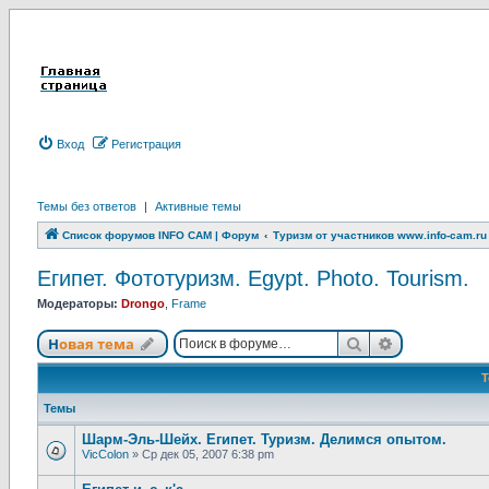
Вход
Р
е
г
и
с
т
р
а
ц
и
я
Темы без ответов
|
Активные темы
Список форумов INFO CAM | Форум
Туризм от участников www.info-cam.ru
Египет. Фототуризм. Egypt. Photo. Tourism.
Модераторы:
Drongo
,
Frame
Новая тема
Поиск
Расширенны
Н
о
в
а
я
т
е
м
а
Темы
Шарм-Эль-Шейх. Египет. Туризм. Делимся опытом.
VicColon
»
Ср дек 05, 2007 6:38 pm