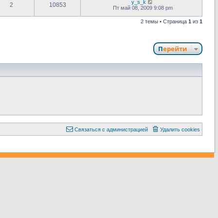
y_s_k
2
10853
Пт май 08, 2009 9:08 pm
2 темы • Страница
1
из
1
Перейти
С
в
я
з
а
т
ь
с
я
с
а
д
м
и
н
и
с
т
р
а
ц
и
е
й
Удалить cookies