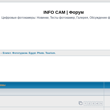
Регистрация
INFO CAM | Форум
Цифровые фотокамеры: Новинки, Тесты фотокамер, Галерея, Обсуждение 
Египет. Фототуризм. Egypt. Photo. Tourism.
й поиск
Темы
1
2
3
4
5