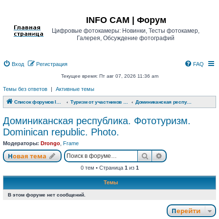
Регистрация
INFO CAM | Форум
Цифровые фотокамеры: Новинки, Тесты фотокамер,
Галерея, Обсуждение фотографий
Вход
Р
е
г
и
с
т
р
а
ц
и
я
FAQ
Текущее время: Пт авг 07, 2026 11:36 am
Темы без ответов
|
Активные темы
Список форумов INFO CAM | Форум
Туризм от участников www.info-cam.ru
Доминиканская республика. Фототуризм. Dominican republic. Photo.
Доминиканская республика. Фототуризм.
Dominican republic. Photo.
Модераторы:
Drongo
,
Frame
Новая тема
Поиск
Расширенный п
Н
о
в
а
я
т
е
м
а
0 тем • Страница
1
из
1
Темы
В этом форуме нет сообщений.
Перейти