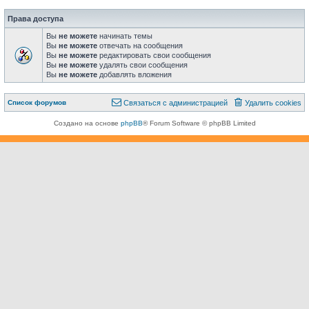
Права доступа
Вы
не можете
начинать темы
Вы
не можете
отвечать на сообщения
Вы
не можете
редактировать свои сообщения
Вы
не можете
удалять свои сообщения
Вы
не можете
добавлять вложения
Связаться с
Список форумов
С
в
я
з
а
т
ь
с
я
с
а
д
м
и
н
и
с
т
р
а
ц
и
е
й
Удалить cookies
администрацией
Создано на основе
phpBB
® Forum Software © phpBB Limited