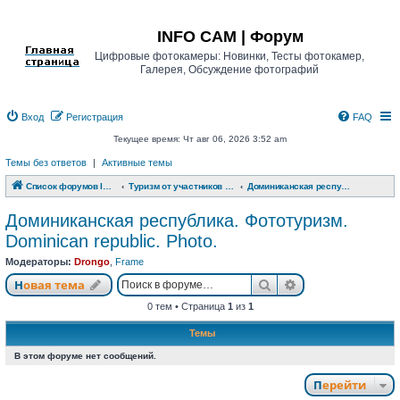
Регистрация
INFO CAM | Форум
Цифровые фотокамеры: Новинки, Тесты фотокамер,
Галерея, Обсуждение фотографий
Вход
Р
е
г
и
с
т
р
а
ц
и
я
FAQ
Текущее время: Чт авг 06, 2026 3:52 am
Темы без ответов
|
Активные темы
Список форумов INFO CAM | Форум
Туризм от участников www.info-cam.ru
Доминиканская республика. Фототуризм. Dominican republic. Photo.
Доминиканская республика. Фототуризм.
Dominican republic. Photo.
Модераторы:
Drongo
,
Frame
Новая тема
Поиск
Расширенный п
Н
о
в
а
я
т
е
м
а
0 тем • Страница
1
из
1
Темы
В этом форуме нет сообщений.
Перейти