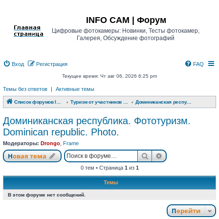
Регистрация
INFO CAM | Форум
Цифровые фотокамеры: Новинки, Тесты фотокамер,
Галерея, Обсуждение фотографий
Вход
Р
е
г
и
с
т
р
а
ц
и
я
FAQ
Текущее время: Чт авг 06, 2026 6:25 pm
Темы без ответов
|
Активные темы
Список форумов INFO CAM | Форум
Туризм от участников www.info-cam.ru
Доминиканская республика. Фототуризм. Dominican republic. Photo.
Доминиканская республика. Фототуризм.
Dominican republic. Photo.
Модераторы:
Drongo
,
Frame
Новая тема
Поиск
Расширенный п
Н
о
в
а
я
т
е
м
а
0 тем • Страница
1
из
1
Темы
В этом форуме нет сообщений.
Перейти