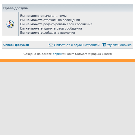
Права доступа
Вы
не можете
начинать темы
Вы
не можете
отвечать на сообщения
Вы
не можете
редактировать свои сообщения
Вы
не можете
удалять свои сообщения
Вы
не можете
добавлять вложения
Связаться с
Список форумов
С
в
я
з
а
т
ь
с
я
с
а
д
м
и
н
и
с
т
р
а
ц
и
е
й
Удалить cookies
администрацией
Создано на основе
phpBB
® Forum Software © phpBB Limited