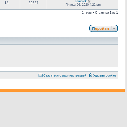
Lemotek
18
39637
Пн июл 06, 2020 4:22 pm
2 темы • Страница
1
из
1
Перейти
С
в
я
з
а
т
ь
с
я
с
а
д
м
и
н
и
с
т
р
а
ц
и
е
й
Удалить cookies