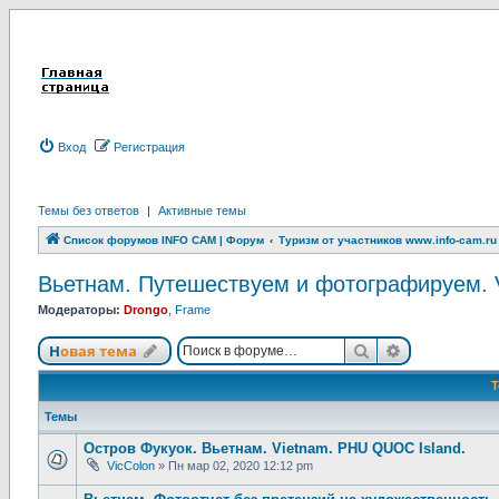
Вход
Р
е
г
и
с
т
р
а
ц
и
я
Темы без ответов
|
Активные темы
Список форумов INFO CAM | Форум
Туризм от участников www.info-cam.ru
Вьетнам. Путешествуем и фотографируем. Vi
Модераторы:
Drongo
,
Frame
Новая тема
Поиск
Расширенны
Н
о
в
а
я
т
е
м
а
Темы
Остров Фукуок. Вьетнам. Vietnam. PHU QUOC Island.
VicColon
»
Пн мар 02, 2020 12:12 pm