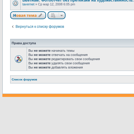
Вьетнам. Фотоотчет без претензий на художественность.
tavernet
»
Ср мар 12, 2008 6:05 pm
Новая тема
Н
о
в
а
я
т
е
м
а
Вернуться к списку форумов
Права доступа
Вы
не можете
начинать темы
Вы
не можете
отвечать на сообщения
Вы
не можете
редактировать свои сообщения
Вы
не можете
удалять свои сообщения
Вы
не можете
добавлять вложения
Связаться с
Список форумов
администрацией