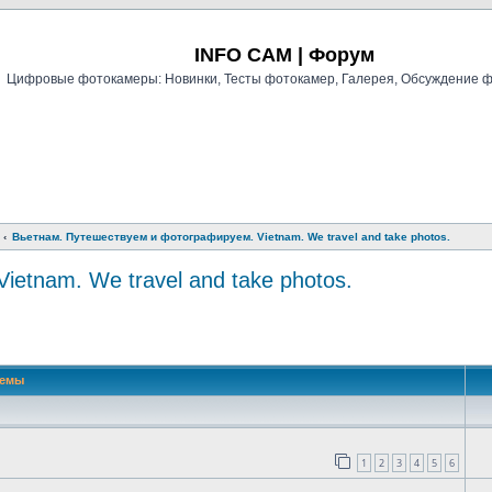
Регистрация
INFO CAM | Форум
Цифровые фотокамеры: Новинки, Тесты фотокамер, Галерея, Обсуждение 
Вьетнам. Путешествуем и фотографируем. Vietnam. We travel and take photos.
etnam. We travel and take photos.
й поиск
Темы
1
2
3
4
5
6