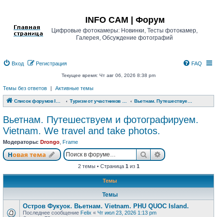
Регистрация
INFO CAM | Форум
Цифровые фотокамеры: Новинки, Тесты фотокамер,
Галерея, Обсуждение фотографий
Вход
Р
е
г
и
с
т
р
а
ц
и
я
FAQ
Текущее время: Чт авг 06, 2026 8:38 pm
Темы без ответов
|
Активные темы
Список форумов INFO CAM | Форум
Туризм от участников www.info-cam.ru
Вьетнам. Путешествуем и фотографируем. Vietnam. We travel and take photos.
Вьетнам. Путешествуем и фотографируем.
Vietnam. We travel and take photos.
Модераторы:
Drongo
,
Frame
Новая тема
Поиск
Расширенный п
Н
о
в
а
я
т
е
м
а
2 темы • Страница
1
из
1
Темы
Темы
Остров Фукуок. Вьетнам. Vietnam. PHU QUOC Island.
Последнее сообщение
Felix
«
Чт июл 23, 2026 1:13 pm