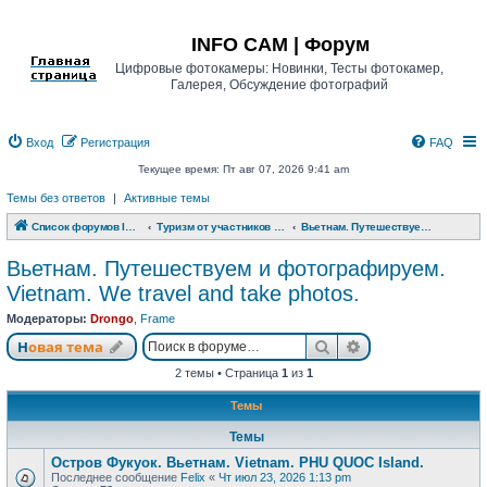
Регистрация
INFO CAM | Форум
Цифровые фотокамеры: Новинки, Тесты фотокамер,
Галерея, Обсуждение фотографий
Вход
Р
е
г
и
с
т
р
а
ц
и
я
FAQ
Текущее время: Пт авг 07, 2026 9:41 am
Темы без ответов
|
Активные темы
Список форумов INFO CAM | Форум
Туризм от участников www.info-cam.ru
Вьетнам. Путешествуем и фотографируем. Vietnam. We travel and take photos.
Вьетнам. Путешествуем и фотографируем.
Vietnam. We travel and take photos.
Модераторы:
Drongo
,
Frame
Новая тема
Поиск
Расширенный п
Н
о
в
а
я
т
е
м
а
2 темы • Страница
1
из
1
Темы
Темы
Остров Фукуок. Вьетнам. Vietnam. PHU QUOC Island.
Последнее сообщение
Felix
«
Чт июл 23, 2026 1:13 pm