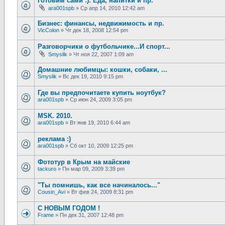
Готовим сами :). Еда, напитки и пр.
ara001spb
»
Ср апр 14, 2010 12:42 am
Бизнес: финансы, недвижимость и пр.
VicColon
»
Чт дек 18, 2008 12:54 pm
Разговорчики о футбольчике...И спорт...
Smyslik
»
Чт ноя 22, 2007 1:09 am
Домашние любимцы: кошки, собаки, ...
Smyslik
»
Вс дек 19, 2010 9:15 pm
Где вы предпочитаете купить ноутбук?
ara001spb
»
Ср июн 24, 2009 3:05 pm
MSK. 2010.
ara001spb
»
Вт янв 19, 2010 6:44 am
реклама :)
ara001spb
»
Сб окт 10, 2009 12:25 pm
Фототур в Крым на майские
tackuro
»
Пн мар 09, 2009 3:39 pm
"Ты помнишь, как все начиналось..."
Cousin_Avi
»
Вт фев 24, 2009 8:31 pm
С НОВЫМ ГОДОМ !
Frame
»
Пн дек 31, 2007 12:48 pm