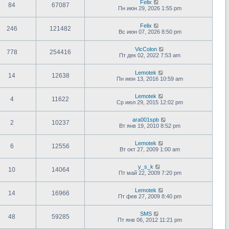
Felix
84
67087
Пн июн 29, 2026 1:55 pm
Felix
246
121482
Вс июн 07, 2026 8:50 pm
VicColon
778
254416
Пт дек 02, 2022 7:53 am
Lemotek
14
12638
Пн июн 13, 2016 10:59 am
Lemotek
4
11622
Ср июл 29, 2015 12:02 pm
ara001spb
2
10237
Вт янв 19, 2010 8:52 pm
Lemotek
6
12556
Вт окт 27, 2009 1:00 am
y_s_k
10
14064
Пт май 22, 2009 7:20 pm
Lemotek
14
16966
Пт фев 27, 2009 8:40 pm
SMS
48
59285
Пт янв 06, 2012 11:21 pm