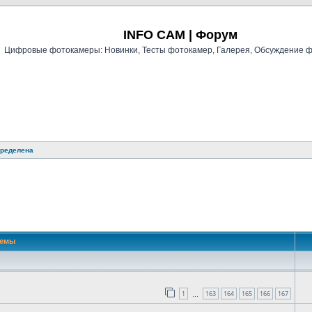
Регистрация
INFO CAM | Форум
Цифровые фотокамеры: Новинки, Тесты фотокамер, Галерея, Обсуждение 
пределена
й поиск
Темы
1
163
164
165
166
167
…