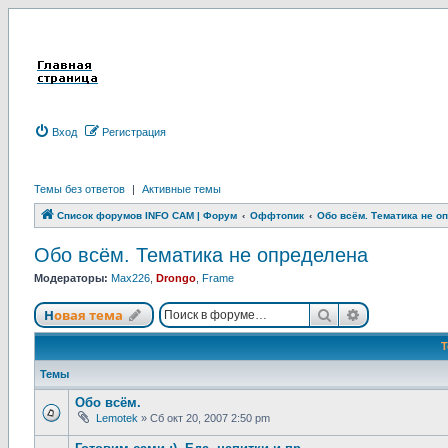
Вход
Р
е
г
и
с
т
р
а
ц
и
я
Темы без ответов
|
Активные темы
Список форумов INFO CAM | Форум
Оффтопик
Обо всём. Тематика не о
Обо всём. Тематика не определена
Модераторы:
Max226
,
Drongo
,
Frame
Новая тема
Поиск
Расширенны
Н
о
в
а
я
т
е
м
а
Темы
Обо всём.
Lemotek
»
Сб окт 20, 2007 2:50 pm