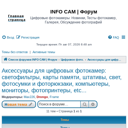
Регистрация
INFO CAM | Форум
Цифровые фотокамеры: Новинки, Тесты фотокамер,
Галерея, Обсуждение фотографий
Вход
Р
е
г
и
с
т
р
а
ц
и
я
FAQ
Текущее время: Пт авг 07, 2026 8:48 am
Темы без ответов
|
Активные темы
Список форумов INFO CAM | Форум
Цифровое фото.
Аксессуары для цифровых фотокамер: светофильтры, карты памяти, штативы, свет, фотосумки и фоторюкзаки, компьютеры, мониторы, фотопринтеры, etc...
Аксессуары для цифровых фотокамер:
светофильтры, карты памяти, штативы, свет,
фотосумки и фоторюкзаки, компьютеры,
мониторы, фотопринтеры, etc...
Модераторы:
Max226
,
Drongo
,
Frame
Новая тема
Поиск
Расширенный п
Н
о
в
а
я
т
е
м
а
11 тем • Страница
1
из
1
Темы
Темы