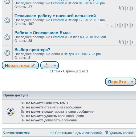
Последнее сообщение
Lemotek
«
Чт сен 01, 2016 1:26 pm
Ответы:
27
1
2
Осваиваем работу с внешней вспышкой
Последнее сообщение
Lemotek
«
Вт апр 17, 2012 9:02 am
Ответы:
107
1
5
6
7
8
…
Работа с Освещением ё маё
Последнее сообщение
Lemotek
«
Сб июл 03, 2010 9:28 am
Ответы:
28
1
2
Выбор принтера?
Последнее сообщение
Zebra
«
Вс дек 30, 2007 7:23 pm
Ответы:
2
Новая тема
Н
о
в
а
я
т
е
м
а
11 тем • Страница
1
из
1
Перейти
Права доступа
Вы
не можете
начинать темы
Вы
не можете
отвечать на сообщения
Вы
не можете
редактировать свои сообщения
Вы
не можете
удалять свои сообщения
Вы
не можете
добавлять вложения
Связаться с
Список форумов
С
в
я
з
а
т
ь
с
я
с
а
д
м
и
н
и
с
т
р
а
ц
и
е
й
Удалить cookies