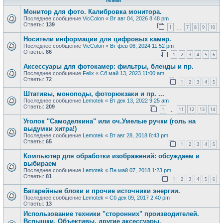
Монитор для фото. Калибровка монитора.
Последнее сообщение
VicColon
«
Вт авг 04, 2026 8:48 pm
Ответы:
139
1
7
8
9
10
…
Носители информации для цифровых камер.
Последнее сообщение
VicColon
«
Вт фев 06, 2024 11:52 pm
Ответы:
86
1
2
3
4
5
6
Аксессуары для фотокамер: фильтры, бленды и пр.
Последнее сообщение
Felix
«
Сб май 13, 2023 11:00 am
Ответы:
72
1
2
3
4
5
Штативы, моноподы, фоторюкзаки и пр. ...
Последнее сообщение
Lemotek
«
Вт дек 13, 2022 9:25 am
Ответы:
209
1
11
12
13
14
…
Уголок "Самоделкина" или оч.Умелые ручки (голь на
выдумки хитра!)
Последнее сообщение
Lemotek
«
Вт авг 28, 2018 8:43 pm
Ответы:
65
1
2
3
4
5
Компьютер для обработки изображений: обсуждаем и
выбираем
Последнее сообщение
Lemotek
«
Пн май 07, 2018 1:23 pm
Ответы:
81
1
2
3
4
5
6
Батарейные блоки и прочие источники энергии.
Последнее сообщение
Lemotek
«
Сб дек 09, 2017 2:40 pm
Ответы:
13
Использование техники "сторонних" производителей.
Вспышки, Объективы, другие аксессуары.