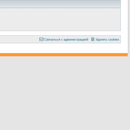
С
в
я
з
а
т
ь
с
я
с
а
д
м
и
н
и
с
т
р
а
ц
и
е
й
Удалить cookies