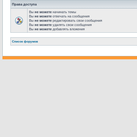
Права доступа
Вы
не можете
начинать темы
Вы
не можете
отвечать на сообщения
Вы
не можете
редактировать свои сообщения
Вы
не можете
удалять свои сообщения
Вы
не можете
добавлять вложения
Связаться с
Список форумов
администрацией