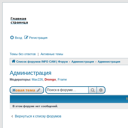
Вход
Р
е
г
и
с
т
р
а
ц
и
я
Темы без ответов
|
Активные темы
Список форумов INFO CAM | Форум
Администрация
Администрация
Администрация
Модераторы:
Max226
,
Drongo
,
Frame
Новая тема
Поиск
Расширенны
Н
о
в
а
я
т
е
м
а
В этом форуме нет сообщений.
Вернуться к списку форумов