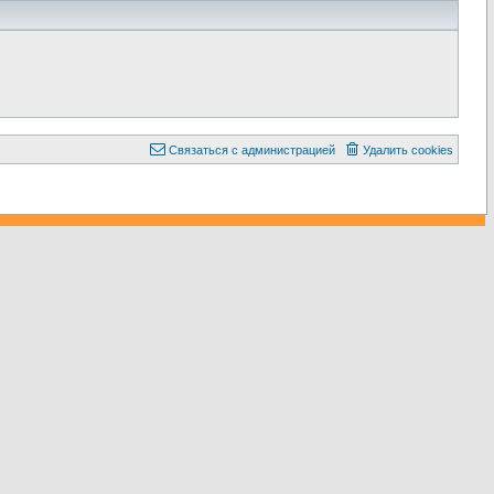
С
в
я
з
а
т
ь
с
я
с
а
д
м
и
н
и
с
т
р
а
ц
и
е
й
Удалить cookies