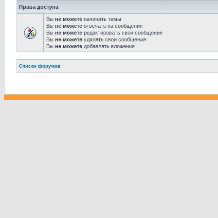
Права доступа
Вы
не можете
начинать темы
Вы
не можете
отвечать на сообщения
Вы
не можете
редактировать свои сообщения
Вы
не можете
удалять свои сообщения
Вы
не можете
добавлять вложения
Связаться с
Список форумов
администрацией