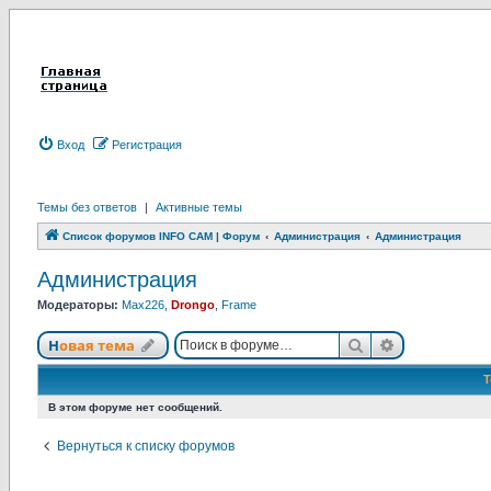
Вход
Р
е
г
и
с
т
р
а
ц
и
я
Темы без ответов
|
Активные темы
Список форумов INFO CAM | Форум
Администрация
Администрация
Администрация
Модераторы:
Max226
,
Drongo
,
Frame
Новая тема
Поиск
Расширенны
Н
о
в
а
я
т
е
м
а
В этом форуме нет сообщений.
Вернуться к списку форумов