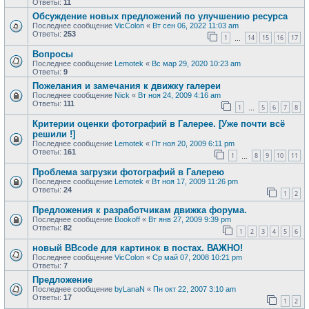
Ответы:
11
Обсуждение новых предложений по улучшению ресурса
Последнее сообщение
VicColon
«
Вт сен 06, 2022 11:03 am
Ответы:
253
1
14
15
16
17
…
Вопросы
Последнее сообщение
Lemotek
«
Вс мар 29, 2020 10:23 am
Ответы:
9
Пожелания и замечания к движку галереи
Последнее сообщение
Nick
«
Вт ноя 24, 2009 4:16 am
Ответы:
111
1
5
6
7
8
…
Критерии оценки фотографий в Галерее. [Уже почти всё
решили !]
Последнее сообщение
Lemotek
«
Пт ноя 20, 2009 6:11 pm
Ответы:
161
1
8
9
10
11
…
Проблема загрузки фотографий в Галерею
Последнее сообщение
Lemotek
«
Вт ноя 17, 2009 11:26 pm
Ответы:
24
1
2
Предложения к разработчикам движка форума.
Последнее сообщение
Bookoff
«
Вт янв 27, 2009 9:39 pm
Ответы:
82
1
2
3
4
5
6
новый BBcode для картинок в постах. ВАЖНО!
Последнее сообщение
VicColon
«
Ср май 07, 2008 10:21 pm
Ответы:
7
Предложение
Последнее сообщение
byLanaN
«
Пн окт 22, 2007 3:10 am
Ответы:
17
1
2