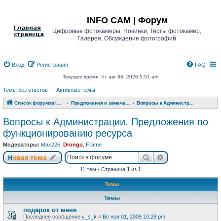
Регистрация
INFO CAM | Форум
Цифровые фотокамеры: Новинки, Тесты фотокамер,
Галерея, Обсуждение фотографий
Вход
Р
е
г
и
с
т
р
а
ц
и
я
FAQ
Текущее время: Чт авг 06, 2026 5:51 am
Темы без ответов
|
Активные темы
Список форумов INFO CAM | Форум
Предложения и замечания по функционированию ИНФОКАМ
Вопросы к Администрации. Предложения по функционированию ресурса
Вопросы к Администрации. Предложения по
функционированию ресурса
Модераторы:
Max226
,
Drongo
,
Frame
Новая тема
Поиск
Расширенный п
Н
о
в
а
я
т
е
м
а
11 тем • Страница
1
из
1
Темы
Темы
подарок от меня
Последнее сообщение
y_s_k
«
Вс ноя 01, 2009 10:28 pm