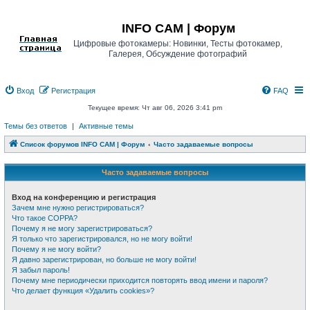
Регистрация
INFO CAM | Форум
Цифровые фотокамеры: Новинки, Тесты фотокамер,
Галерея, Обсуждение фотографий
Вход
Р
е
г
и
с
т
р
а
ц
и
я
FAQ
Текущее время: Чт авг 06, 2026 3:41 pm
Темы без ответов
|
Активные темы
Список форумов INFO CAM | Форум
Часто задаваемые вопросы
Часто задаваемые вопросы
Вход на конференцию и регистрация
Зачем мне нужно регистрироваться?
Что такое COPPA?
Почему я не могу зарегистрироваться?
Я только что зарегистрировался, но не могу войти!
Почему я не могу войти?
Я давно зарегистрирован, но больше не могу войти!
Я забыл пароль!
Почему мне периодически приходится повторять ввод имени и пароля?
Что делает функция «Удалить cookies»?