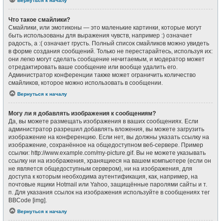
Вернуться к началу
Что такое смайлики?
Смайлики, или эмотиконы — это маленькие картинки, которые могут
быть использованы для выражения чувств, например :) означает
радость, а :( означает грусть. Полный список смайликов можно увидеть
в форме создания сообщений. Только не перестарайтесь, используя их:
они легко могут сделать сообщение нечитаемым, и модератор может
отредактировать ваше сообщение или вообще удалить его.
Администратор конференции также может ограничить количество
смайликов, которое можно использовать в сообщении.
Вернуться к началу
Могу ли я добавлять изображения к сообщениям?
Да, вы можете размещать изображения в ваших сообщениях. Если
администратор разрешил добавлять вложения, вы можете загрузить
изображение на конференцию. Если нет, вы должны указать ссылку на
изображение, сохранённое на общедоступном веб-сервере. Пример
ссылки: http://www.example.com/my-picture.gif. Вы не можете указывать
ссылку ни на изображения, хранящиеся на вашем компьютере (если он
не является общедоступным сервером), ни на изображения, для
доступа к которым необходима аутентификация, как, например, на
почтовые ящики Hotmail или Yahoo, защищённые паролями сайты и т.
п. Для указания ссылок на изображения используйте в сообщениях тег
BBCode [img].
Вернуться к началу