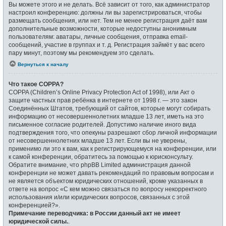
Вы можете этого и не делать. Всё зависит от того, как администратор
настроил конференцию: должны ли вы зарегистрироваться, чтобы
размещать сообщения, или нет. Тем не менее регистрация даёт вам
дополнительные возможности, которые недоступны анонимным
пользователям: аватары, личные сообщения, отправка email-
сообщений, участие в группах и т. д. Регистрация займёт у вас всего
пару минут, поэтому мы рекомендуем это сделать.
Вернуться к началу
Что такое COPPA?
COPPA (Children’s Online Privacy Protection Act of 1998), или Акт о
защите частных прав ребёнка в интернете от 1998 г. — это закон
Соединённых Штатов, требующий от сайтов, которые могут собирать
информацию от несовершеннолетних младше 13 лет, иметь на это
письменное согласие родителей. Допустимо наличие иного вида
подтверждения того, что опекуны разрешают сбор личной информации
от несовершеннолетних младше 13 лет. Если вы не уверены,
применимо ли это к вам, как к регистрирующемуся на конференции, или
к самой конференции, обратитесь за помощью к юрисконсульту.
Обратите внимание, что phpBB Limited администрация данной
конференции не может давать рекомендаций по правовым вопросам и
не является объектом юридических отношений, кроме указанных в
ответе на вопрос «С кем можно связаться по вопросу некорректного
использования и/или юридических вопросов, связанных с этой
конференцией?».
Примечание переводчика: в России данный акт не имеет
юридической силы.
.