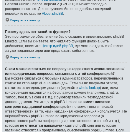
General Public Licence, версии 2 (GPL-2.0) и может свободно
распространяться. Для получения более подробных сведений
перейдите по ссылке
About phpBB
.
Вернуться к началу
Почему здесь нет такой-то функции?
Это программное обеспечение было создано и лицензировано phpBB
Limited. Если вы считаете, что какая-то функция должна быть
добавлена, посетите
Центр идей phpBB
, где можно отдать свой голос
за уже поданные идеи или предложить собственные.
Вернуться к началу
С кем можно связаться по вопросу некорректного использования и/
или юридических вопросов, связанных с этой конференцией?
Вы можете связаться с любым из администраторов, перечисленных в
списке на странице «Наша команда». Если вы не получили ответа,
свяжитесь с владельцем домена (сделайте
whois lookup
) или, если
конференция находится на бесплатном домене (например, chat.ru,
Yahoo!, free.fr, f2s.com и т. п.), с руководством или техподдержкой
данного домена. Учтите, что phpBB Limited
не имеет никакого
контроля над данной конференцией
и не может нести никакой
ответственности за то, кем и как данная конференция используется. Не
обращайтесь к phpBB Limited по юридическим вопросам (о
приостановке работы конференции, ответственности за неё и т. д.),
которые
не относятся напрямую
к сайту phpBB.com или которые
частично относятся к программному обеспечению phpBB Limited. Если