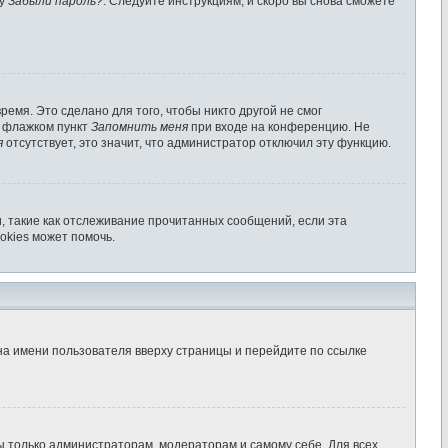
ку
Забыли пароль?
. Следуйте инструкциям, и скоро вы снова сможете
емя. Это сделано для того, чтобы никто другой не смог
ь флажком пункт
Запомнить меня
при входе на конференцию. Не
я
отсутствует, это значит, что администратор отключил эту функцию.
, такие как отслеживание прочитанных сообщений, если эта
okies может помочь.
на имени пользователя вверху страницы и перейдите по ссылке
ны только администраторам, модераторам и самому себе. Для всех