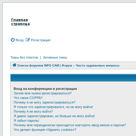
Вход
Р
е
г
и
с
т
р
а
ц
и
я
Темы без ответов
|
Активные темы
Список форумов INFO CAM | Форум
Часто задаваемые вопросы
Вход на конференцию и регистрация
Зачем мне нужно регистрироваться?
Что такое COPPA?
Почему я не могу зарегистрироваться?
Я только что зарегистрировался, но не могу войти!
Почему я не могу войти?
Я давно зарегистрирован, но больше не могу войти!
Я забыл пароль!
Почему мне периодически приходится повторять ввод имени и пароля?
Что делает функция «Удалить cookies»?