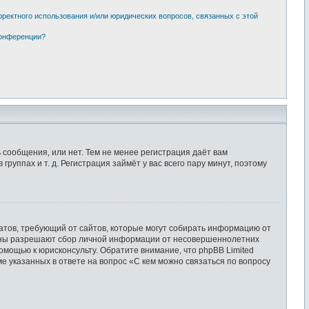
рректного использования и/или юридических вопросов, связанных с этой
конференции?
 сообщения, или нет. Тем не менее регистрация даёт вам
ппах и т. д. Регистрация займёт у вас всего пару минут, поэтому
 Штатов, требующий от сайтов, которые могут собирать информацию от
екуны разрешают сбор личной информации от несовершеннолетних
помощью к юрисконсульту. Обратите внимание, что phpBB Limited
 указанных в ответе на вопрос «С кем можно связаться по вопросу