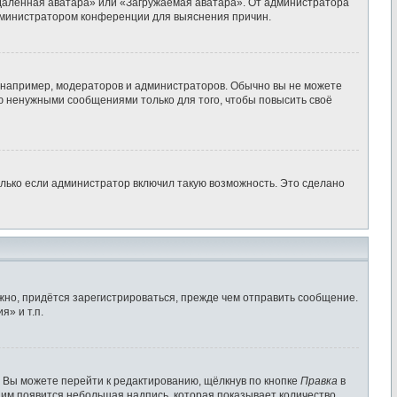
Удалённая аватара» или «Загружаемая аватара». От администратора
 администратором конференции для выяснения причин.
например, модераторов и администраторов. Обычно вы не можете
ю ненужными сообщениями только для того, чтобы повысить своё
лько если администратор включил такую возможность. Это сделано
жно, придётся зарегистрироваться, прежде чем отправить сообщение.
» и т.п.
 Вы можете перейти к редактированию, щёлкнув по кнопке
Правка
в
 ним появится небольшая надпись, которая показывает количество