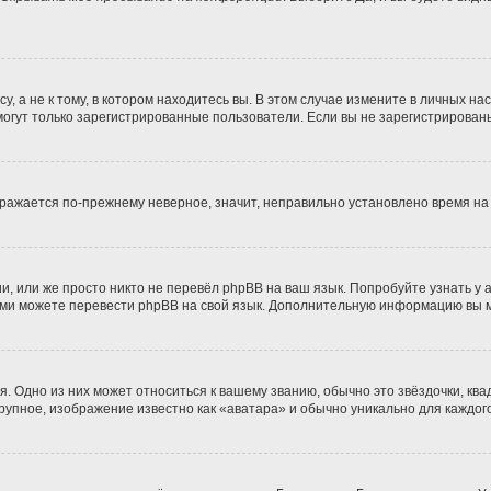
 а не к тому, в котором находитесь вы. В этом случае измените в личных наст
к, могут только зарегистрированные пользователи. Если вы не зарегистрирован
ображается по-прежнему неверное, значит, неправильно установлено время н
, или же просто никто не перевёл phpBB на ваш язык. Попробуйте узнать у
ы сами можете перевести phpBB на свой язык. Дополнительную информацию вы 
. Одно из них может относиться к вашему званию, обычно это звёздочки, ква
крупное, изображение известно как «аватара» и обычно уникально для каждог