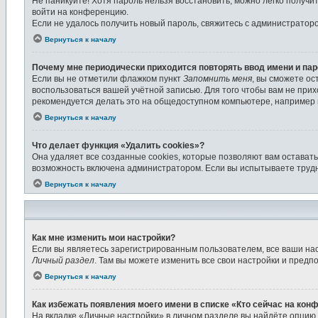
Не паникуйте! Хотя пароль нельзя восстановить, можно легко получ
войти на конференцию.
Если не удалось получить новый пароль, свяжитесь с администратор
Вернуться к началу
Почему мне периодически приходится повторять ввод имени и па
Если вы не отметили флажком пункт
Запомнить меня
, вы сможете ос
воспользоваться вашей учётной записью. Для того чтобы вам не при
рекомендуется делать это на общедоступном компьютере, например в 
Вернуться к началу
Что делает функция «Удалить cookies»?
Она удаляет все созданные cookies, которые позволяют вам остават
возможность включена администратором. Если вы испытываете трудн
Вернуться к началу
Как мне изменить мои настройки?
Если вы являетесь зарегистрированным пользователем, все ваши нас
Личный раздел
. Там вы можете изменить все свои настройки и предп
Вернуться к началу
Как избежать появления моего имени в списке «Кто сейчас на кон
На вкладке «Личные настройки» в личном разделе вы найдёте опцию