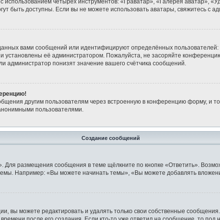
 с использованием четырёх инструментов: «Граватар», «Галерея аватар», «
могут быть доступны. Если вы не можете использовать аватары, свяжитесь с
данных вами сообщений или идентифицируют определённых пользователей: 
ни установлены её администратором. Пожалуйста, не засоряйте конференци
ли администратор понизят значение вашего счётчика сообщений.
ференцию!
общения другим пользователям через встроенную в конференцию форму, и то
 анонимными пользователями.
Создание сообщений
». Для размещения сообщения в теме щёлкните по кнопке «Ответить». Возмо
емы. Например: «Вы можете начинать темы», «Вы можете добавлять вложения
и, вы можете редактировать и удалять только свои собственные сообщения.
времени после его создания. Если кто-то уже ответил на сообщение, то под