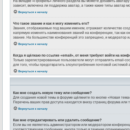
На вкладке «Профиль» личного раздела вы можете добавить аватару
зависит, включена ли поддержка аватар, а также какие типы аватар 
Вернуться к началу
Что такое звание и как я могу изменить его?
Звания, отображаемые под вашим именем, отражают количество соз
напрямую изменять наименования званий на конференции, так как о
звание. На большинстве конференций это запрещено, и модератор и
Вернуться к началу
Когда я щёлкаю по ссылке «email», от меня требуют войти на кон
Только зарегистрированные пользователи могут отправлять email-со
для того, чтобы предотвратить злоупотребления почтовой системой
Вернуться к началу
Как мне создать новую тему или сообщение?
Для создания новой темы в форуме щёлкните по кнопке «Новая тема
Перечень ваших прав доступа находится внизу страниц форума или т
Вернуться к началу
Как мне отредактировать или удалить сообщение?
Если вы не являетесь администратором или модератором конференци
соответствующем сообщении, иногда только в течение ограниченного 