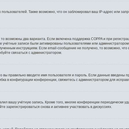
ользователей. Также возможно, что он заблокировал ваш IP-адрес или запр
 то возможны два варианта. Если включена поддержка COPPA и при регистрац
ые учётные записи были активированы пользователями или администратором 
ученным инструкциям. Если email-сообщение не получено, то возможно, что 
обуйте связаться с администратором.
то вы правильно вводите имя пользователя и пароль. Если данные введены п
ибка в конфигурации конференции, свяжитесь с администратором для исправ
далил вашу учётную запись. Кроме того, многие конференции периодически 
е зарегистрироваться снова и активнее участвовать в дискуссиях.