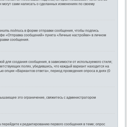
ни могут сами написать о сделанных изменениях по своему
инить подпись
в форме отправки сообщения, чтобы подпись
афе «Отправка сообщений» пункта «Личные настройки» в личном
равки сообщения.
й для создания сообщения, в зависимости от используемого стиля;
тветствующих полях, убедившись, что каждый вариант находится на
щью опции «Вариантов ответа», период проведения опроса в днях (0
евышающее это ограничение, свяжитесь с администратором
а перейдите к редактированию первого сообщения в теме; опрос