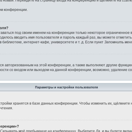
ить новый. Перейдите на страницу входа на конференцию и щёлкните на ссыл
ом конференции.
роля?
таваться под своим именем на конференции только некоторое ограниченное вр
ходилось вводить имя пользователя и пароль каждый раз, вы можете отметит
библиотеке, интернет-кафе, университете и т. д. Если пункт
Запомнить мен
ься авторизованным на этой конференции, а также выполняют другие функции
ости со входом или выходом на данной конференции, возможно, удаление co
Параметры и настройки пользователя
тройки хранятся в базе данных конференции. Чтобы изменить их, щёлкните 
очтения.
ференции»?
Скрывать моё пребывание на конференции
. Выберите
Да
, и вы будете вид