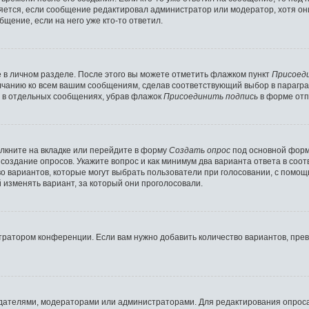
вляется, если сообщение редактировал администратор или модератор, хотя о
щение, если на него уже кто-то ответил.
 в личном разделе. После этого вы можете отметить флажком пункт
Присоед
лчанию ко всем вашим сообщениям, сделав соответствующий выбор в парагр
и в отдельных сообщениях, убрав флажок
Присоединить подпись
в форме отп
лкните на вкладке или перейдите в форму
Создать опрос
под основной формо
а создание опросов. Укажите вопрос и как минимум два варианта ответа в соо
во вариантов, которые могут выбрать пользователи при голосовании, с помо
 изменять вариант, за который они проголосовали.
тратором конференции. Если вам нужно добавить количество вариантов, пр
создателями, модераторами или администраторами. Для редактирования опрос