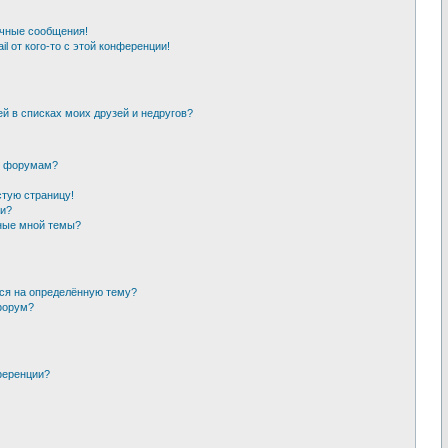
чные сообщения!
l от кого-то с этой конференции!
й в списках моих друзей и недругов?
и форумам?
стую страницу!
ии?
нные мной темы?
ься на определённую тему?
форум?
ференции?