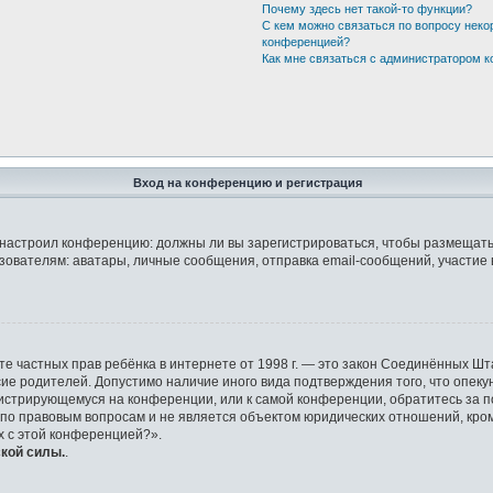
Почему здесь нет такой-то функции?
С кем можно связаться по вопросу неко
конференцией?
Как мне связаться с администратором 
Вход на конференцию и регистрация
ор настроил конференцию: должны ли вы зарегистрироваться, чтобы размещать
телям: аватары, личные сообщения, отправка email-сообщений, участие в гру
 защите частных прав ребёнка в интернете от 1998 г. — это закон Соединённых
сие родителей. Допустимо наличие иного вида подтверждения того, что оп
регистрирующемуся на конференции, или к самой конференции, обратитесь за 
о правовым вопросам и не является объектом юридических отношений, кроме
х с этой конференцией?».
кой силы.
.