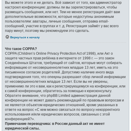
Вы можете этого и не делать. Всё зависит от того, как администратор
настроил конференцию: должны ли вы зарегистрироваться, чтобы
размещать сообщения, или нет. Тем не менее регистрация даёт вам
дополнительные возможности, которые недоступны анонимным
пользователям: аватары, личные сообщения, отправка email-
сообщений, участие в группах и т. д. Регистрация займёт у вас всего
пару минут, поэтому мы рекомендуем это сделать.
Вернуться к началу
Что такое COPPA?
COPPA (Children’s Online Privacy Protection Act of 1998), или Акт о
защите частных прав ребёнка в интернете от 1998 г. — это закон
Соединённых Штатов, требующий от сайтов, которые могут собирать
информацию от несовершеннолетних младше 13 лет, иметь на это
письменное согласие родителей. Допустимо наличие иного вида
подтверждения того, что опекуны разрешают сбор личной информации
от несовершеннолетних младше 13 лет. Если вы не уверены,
применимо ли это к вам, как к регистрирующемуся на конференции, или
к самой конференции, обратитесь за помощью к юрисконсульту.
Обратите внимание, что phpBB Limited администрация данной
конференции не может давать рекомендаций по правовым вопросам и
не является объектом юридических отношений, кроме указанных в
ответе на вопрос «С кем можно связаться по вопросу некорректного
использования и/или юридических вопросов, связанных с этой
конференцией?».
Примечание переводчика: в России данный акт не имеет
юридической силы.
.