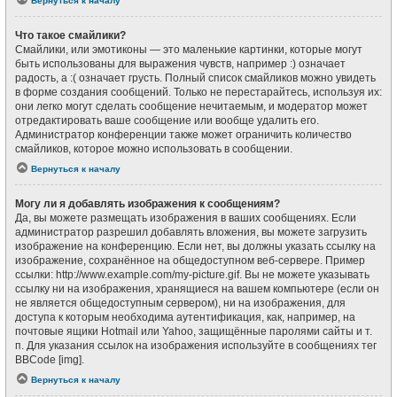
Вернуться к началу
Что такое смайлики?
Смайлики, или эмотиконы — это маленькие картинки, которые могут
быть использованы для выражения чувств, например :) означает
радость, а :( означает грусть. Полный список смайликов можно увидеть
в форме создания сообщений. Только не перестарайтесь, используя их:
они легко могут сделать сообщение нечитаемым, и модератор может
отредактировать ваше сообщение или вообще удалить его.
Администратор конференции также может ограничить количество
смайликов, которое можно использовать в сообщении.
Вернуться к началу
Могу ли я добавлять изображения к сообщениям?
Да, вы можете размещать изображения в ваших сообщениях. Если
администратор разрешил добавлять вложения, вы можете загрузить
изображение на конференцию. Если нет, вы должны указать ссылку на
изображение, сохранённое на общедоступном веб-сервере. Пример
ссылки: http://www.example.com/my-picture.gif. Вы не можете указывать
ссылку ни на изображения, хранящиеся на вашем компьютере (если он
не является общедоступным сервером), ни на изображения, для
доступа к которым необходима аутентификация, как, например, на
почтовые ящики Hotmail или Yahoo, защищённые паролями сайты и т.
п. Для указания ссылок на изображения используйте в сообщениях тег
BBCode [img].
Вернуться к началу