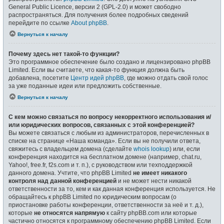
General Public Licence, версии 2 (GPL-2.0) и может свободно
распространяться. Для получения более подробных сведений
перейдите по ссылке
About phpBB
.
Вернуться к началу
Почему здесь нет такой-то функции?
Это программное обеспечение было создано и лицензировано phpBB
Limited. Если вы считаете, что какая-то функция должна быть
добавлена, посетите
Центр идей phpBB
, где можно отдать свой голос
за уже поданные идеи или предложить собственные.
Вернуться к началу
С кем можно связаться по вопросу некорректного использования и/
или юридических вопросов, связанных с этой конференцией?
Вы можете связаться с любым из администраторов, перечисленных в
списке на странице «Наша команда». Если вы не получили ответа,
свяжитесь с владельцем домена (сделайте
whois lookup
) или, если
конференция находится на бесплатном домене (например, chat.ru,
Yahoo!, free.fr, f2s.com и т. п.), с руководством или техподдержкой
данного домена. Учтите, что phpBB Limited
не имеет никакого
контроля над данной конференцией
и не может нести никакой
ответственности за то, кем и как данная конференция используется. Не
обращайтесь к phpBB Limited по юридическим вопросам (о
приостановке работы конференции, ответственности за неё и т. д.),
которые
не относятся напрямую
к сайту phpBB.com или которые
частично относятся к программному обеспечению phpBB Limited. Если