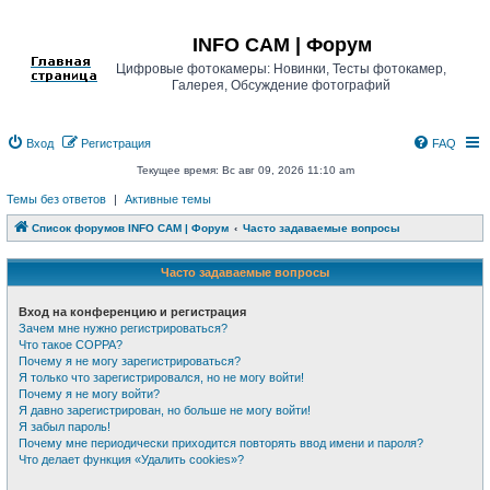
Регистрация
INFO CAM | Форум
Цифровые фотокамеры: Новинки, Тесты фотокамер,
Галерея, Обсуждение фотографий
Вход
Р
е
г
и
с
т
р
а
ц
и
я
FAQ
Текущее время: Вс авг 09, 2026 11:10 am
Темы без ответов
|
Активные темы
Список форумов INFO CAM | Форум
Часто задаваемые вопросы
Часто задаваемые вопросы
Вход на конференцию и регистрация
Зачем мне нужно регистрироваться?
Что такое COPPA?
Почему я не могу зарегистрироваться?
Я только что зарегистрировался, но не могу войти!
Почему я не могу войти?
Я давно зарегистрирован, но больше не могу войти!
Я забыл пароль!
Почему мне периодически приходится повторять ввод имени и пароля?
Что делает функция «Удалить cookies»?